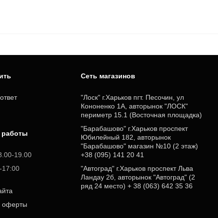
пить
Cеть магазинов
ответ
"Лоск" г.Харьков пгт. Песочин, ул
Кононенко 1А, авторынок "ЛОСК"
периметр 15.1 (Восточная площадка)
"Барабашово" г.Харьков проспект
 работы
Юбилейный 182, авторынок
"Барабашово" магазин №10 (2 этаж)
8.00-19.00
+38 (095) 141 20 41
0-17:00
"Автоград" г.Харьков проспект Льва
Ландау 2б, авторынок "Автоград" (2
ряд 24 место) + 38 (063) 642 35 36
айта
р оферты