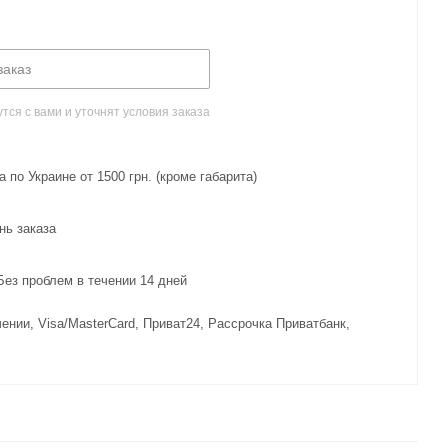
заказ
ся с вами и уточнят условия заказа
 по Украине от 1500 грн. (кроме габарита)
нь заказа
з проблем в течении 14 дней
ении, Visa/MasterCard, Приват24, Рассрочка Приватбанк,