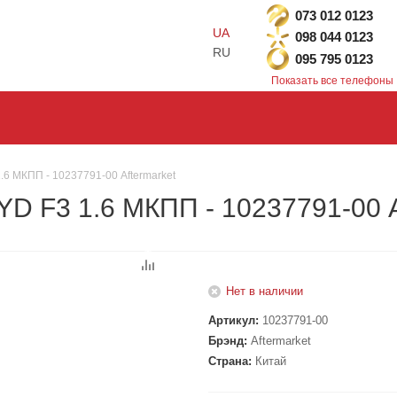
073 012 0123
UA
098 044 0123
RU
095 795 0123
Показать все телефоны
6 МКПП - 10237791-00 Aftermarket
D F3 1.6 МКПП - 10237791-00 A
Нет в наличии
Артикул:
10237791-00
Брэнд:
Aftermarket
Страна:
Китай