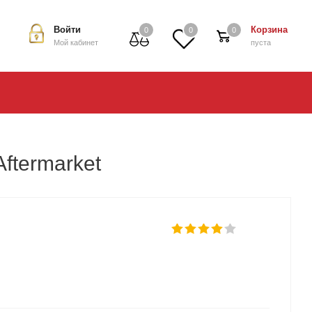
Войти
Корзина
0
0
0
Мой кабинет
пуста
ftermarket