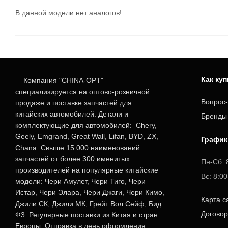
В данной модели нет аналогов!
Как ку
Компания "CHINA-OPT"
специализируется на оптово-розничной
Вопрос-
продаже и поставке запчастей для
китайских автомобилей. Детали и
Бренды
комплектующие для автомобилей: Chery,
Geely, Emgrand, Great Wall, Lifan, BYD, ZX,
График
Chana. Свыше 15 000 наименований
запчастей от более 300 именитых
Пн-Сб: 
производителей на популярные китайские
Вс: 8:0
модели: Чери Амулет, Чери Тиго, Чери
Истар, Чери Элара, Чери Джаги, Чери Кимо,
Карта с
Джили СК, Джили МК, Грейт Вол Сейф, Бид
Догово
Ф3. Регулярные поставки из Китая и стран
Европы. Отправка в день оформления