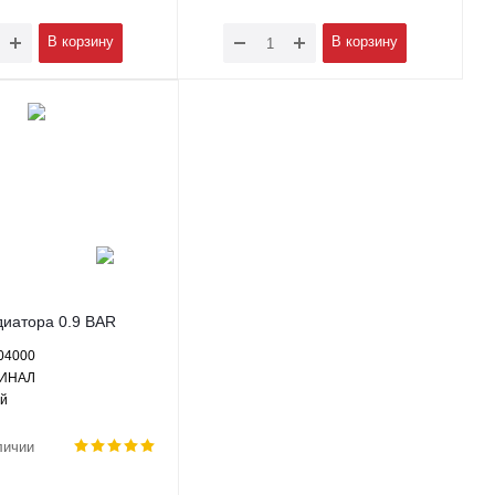
В корзину
В корзину
иатора 0.9 BAR
Смайли Lifan 320
304000
МКПП - F1304000
ГИНАЛ
Л
ай
личии