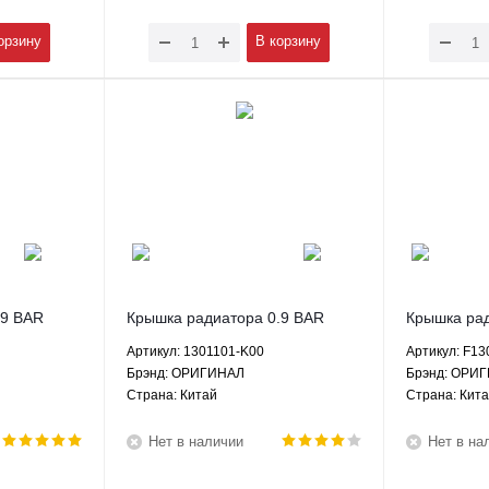
орзину
В корзину
.9 BAR
Крышка радиатора 0.9 BAR
Крышка рад
Хавал H3
Грейт Вол Ховер H2 Хавал H3
Лифан 320 
Артикул: 1301101-K00
Артикул: F1
арк -
H5 Вингл 5 ЗХ Лендмарк -
Smily 1.3 
Брэнд: ОРИГИНАЛ
Брэнд: ОРИ
ГИНАЛ
1301101-K00 ОРИГИНАЛ
ОРИГИНА
Страна: Китай
Страна: Кит
Нет в наличии
Нет в на