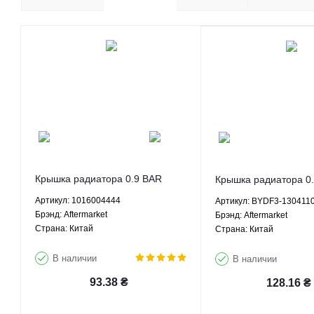
Крышка радиатора 0.9 BAR
Крышка радиатора 0
Джили Эмгранд ЕХ7 ЕС8 ЛС
Ф3 BYD F3 1.5 1.6 М
Артикул: 1016004444
Артикул: BYDF3-130411
Кросс ГХ2 ЛС Панда ГС2 1.3 1.8
BYDF3-1304110 After
Брэнд: Aftermarket
Брэнд: Aftermarket
2.0 2.4 МКПП АКПП -
Страна: Китай
Страна: Китай
1016004444 Aftermarket
В наличии
В наличии
93.38
₴
128.16
₴