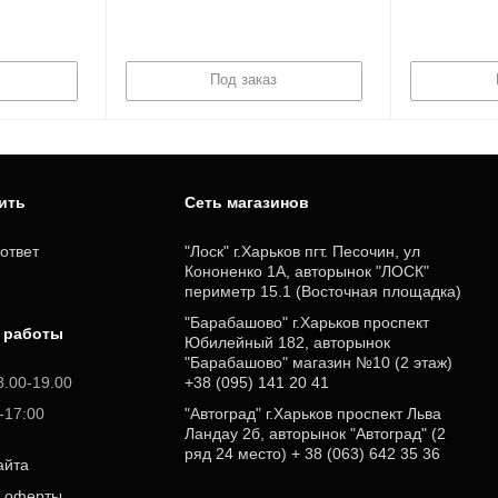
Под заказ
пить
Cеть магазинов
ответ
"Лоск" г.Харьков пгт. Песочин, ул
Кононенко 1А, авторынок "ЛОСК"
периметр 15.1 (Восточная площадка)
"Барабашово" г.Харьков проспект
 работы
Юбилейный 182, авторынок
"Барабашово" магазин №10 (2 этаж)
8.00-19.00
+38 (095) 141 20 41
0-17:00
"Автоград" г.Харьков проспект Льва
Ландау 2б, авторынок "Автоград" (2
ряд 24 место) + 38 (063) 642 35 36
айта
р оферты