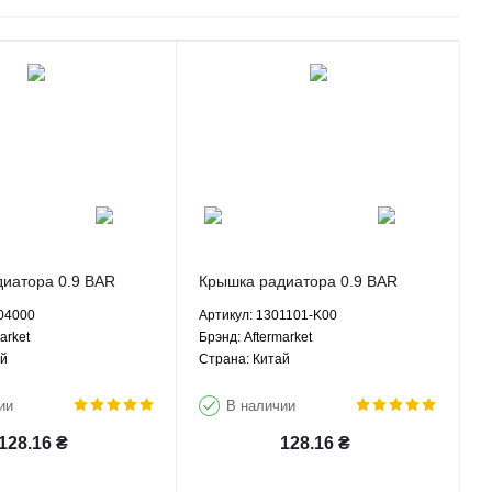
иатора 0.9 BAR
Крышка радиатора 0.9 BAR
Смайли Lifan 320
Грейт Вол Ховер H2 Хавал H3
304000
Артикул: 1301101-K00
МКПП - F1304000
H5 Вингл 5 ЗХ Лендмарк -
arket
Брэнд: Aftermarket
1301101-K00 Aftermarket
ай
Страна: Китай
ии
В наличии
128.16
₴
128.16
₴