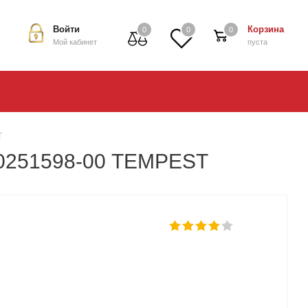
Войти
Корзина
0
0
0
Мой кабинет
пуста
T
10251598-00 TEMPEST