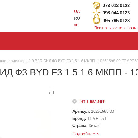
073 012 0123
UA
098 044 0123
RU
095 795 0123
yt
Показать все телефоны
шка радиатора 0.9 BAR БИД Ф3 BYD F3 1.5 1.6 МКПП - 10251598-00 TEMPES
ИД Ф3 BYD F3 1.5 1.6 МКПП - 
Нет в наличии
Артикул:
10251598-00
Брэнд:
TEMPEST
Страна:
Китай
Подробнее