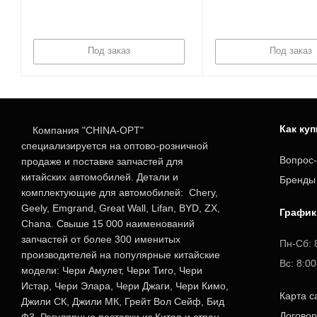
Под заказ
Под заказ
Как ку
Компания "CHINA-OPT"
специализируется на оптово-розничной
Вопрос-
продаже и поставке запчастей для
китайских автомобилей. Детали и
Бренды
комплектующие для автомобилей: Chery,
Geely, Emgrand, Great Wall, Lifan, BYD, ZX,
График
Chana. Свыше 15 000 наименований
запчастей от более 300 именитых
Пн-Сб: 
производителей на популярные китайские
Вс: 8:0
модели: Чери Амулет, Чери Тиго, Чери
Истар, Чери Элара, Чери Джаги, Чери Кимо,
Карта с
Джили СК, Джили МК, Грейт Вол Сейф, Бид
Догово