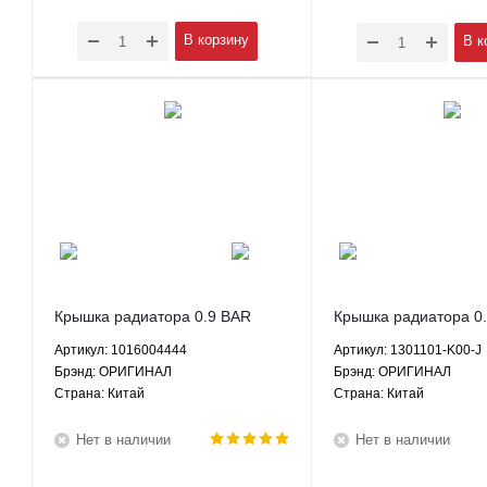
В корзину
В к
Крышка радиатора 0.9 BAR
Крышка радиатора 0
Джили Эмгранд ЕХ7 ЕС8 ЛС
Грейт Вол Ховер H2 
Артикул: 1016004444
Артикул: 1301101-K00-J
Кросс ГХ2 ЛС Панда ГС2 1.3 1.8
H5 Вингл 5 ЗХ Лендм
Брэнд: ОРИГИНАЛ
Брэнд: ОРИГИНАЛ
2.0 2.4 МКПП АКПП -
1301101-K00-J ОРИ
Страна: Китай
Страна: Китай
1016004444 ОРИГИНАЛ
Нет в наличии
Нет в наличии