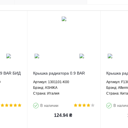
.9 BAR БИД
Крышка радиатора 0.9 BAR
Крышка рад
КПП -
Грейт Вол Ховер H2 Хавал H3
Лифан 320 
0
Артикул: 1301101-K00
Артикул: F1
market
H5 Вингл 5 ЗХ Лендмарк -
Smily 1.3 
Брэнд: ASHIKA
Брэнд: Afterm
1301101-K00 ASHIKA
Aftermarket
Страна: Италия
Страна: Кит
В наличии
В налич
124.94
₴