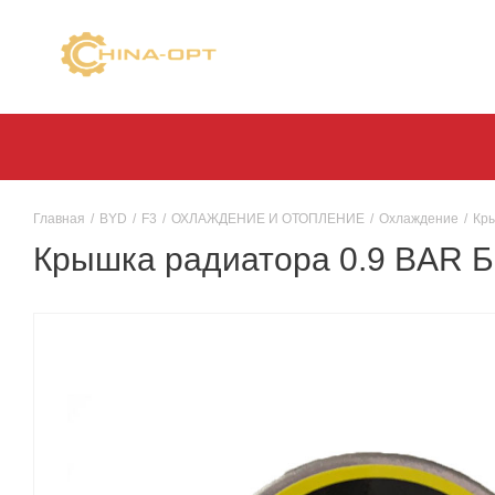
Главная
/
BYD
/
F3
/
ОХЛАЖДЕНИЕ И ОТОПЛЕНИЕ
/
Охлаждение
/
Кры
Крышка радиатора 0.9 BAR Б