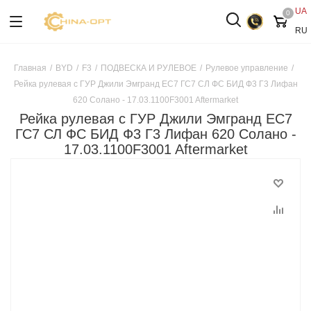
UA
0
RU
Главная
/
BYD
/
F3
/
ПОДВЕСКА И РУЛЕВОЕ
/
Рулевое управление
/
Рейка рулевая с ГУР Джили Эмгранд ЕС7 ГС7 СЛ ФС БИД Ф3 Г3 Лифан
620 Солано - 17.03.1100F3001 Aftermarket
Рейка рулевая с ГУР Джили Эмгранд ЕС7
ГС7 СЛ ФС БИД Ф3 Г3 Лифан 620 Солано -
17.03.1100F3001 Aftermarket