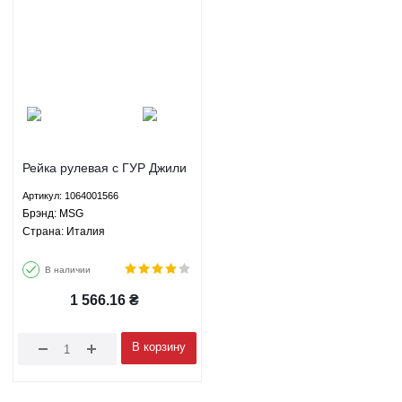
Рейка рулевая с ГУР Джили
Эмгранд ЕС7 ГС7 СЛ ФС
Артикул: 1064001566
БИД Ф3 Г3 Лифан 620
Брэнд: MSG
Солано - 1064001566 MSG
Страна: Италия
В наличии
1 566.16
₴
В корзину