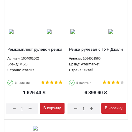
Ремкомплект рулевой рейки
Рейка рулевая с ГУР Джили
Джили Эмгранд ЕС7 ГС7 СЛ
Эмгранд ЕС7 ГС7 СЛ ФС
Артикул: 1064001002
Артикул: 1064001566
ФС БИД Ф3 Г3 Лифан 620
БИД Ф3 Г3 Лифан 620
Брэнд: MSG
Брэнд: Aftermarket
Солано - 1064001002 MSG
Солано - 1064001566
Страна: Италия
Страна: Китай
Aftermarket
В наличии
В наличии
1 626.40
₴
6 398.60
₴
В корзину
В корзину