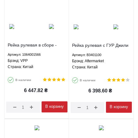
Рейка рулевая в сборе -
Рейка рулевая с ГУР Джили
1064001566 VPP
Эмгранд ЕС7 ГС7 СЛ ФС
Артикул: 1064001566
Артикул: B3401100
БИД Ф3 Г3 Лифан 620
Брэнд: VPP
Брэнд: Aftermarket
Солано - B3401100
Страна: Китай
Страна: Китай
Aftermarket
В наличии
В наличии
6 447.82
₴
6 398.60
₴
В корзину
В корзину