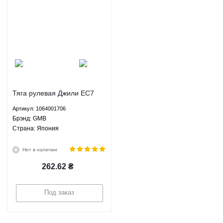
Тяга рулевая Джили ЕС7
ГС7 СЛ ФС БИД Ф3 Г3
Артикул: 1064001706
Лифан 620 Солано -
Брэнд: GMB
1064001706 GMB
Страна: Япония
Нет в наличии
262.62
₴
Под заказ