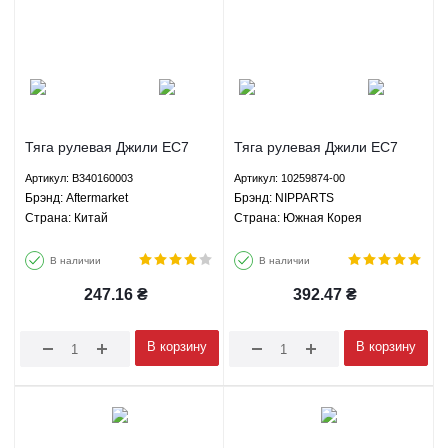
Тяга рулевая Джили ЕС7
Тяга рулевая Джили ЕС7
ГС7 СЛ ФС БИД Ф3 Г3
ГС7 СЛ ФС БИД Ф3 Г3
Артикул: B340160003
Артикул: 10259874-00
Лифан 620 Солано -
Лифан 620 Солано -
Брэнд: Aftermarket
Брэнд: NIPPARTS
B340160003 Aftermarket
10259874-00 NIPPARTS
Страна: Китай
Страна: Южная Корея
В наличии
В наличии
247.16
₴
392.47
₴
В корзину
В корзину