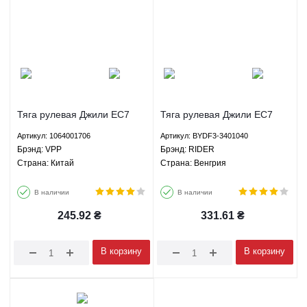
Тяга рулевая Джили ЕС7
Тяга рулевая Джили ЕС7
ГС7 СЛ ФС БИД Ф3 Г3
ГС7 СЛ ФС БИД Ф3 Г3
Артикул: 1064001706
Артикул: BYDF3-3401040
Лифан 620 Солано -
Лифан 620 Солано -
Брэнд: VPP
Брэнд: RIDER
1064001706 VPP
BYDF3-3401040 RIDER
Страна: Китай
Страна: Венгрия
В наличии
В наличии
245.92
₴
331.61
₴
В корзину
В корзину