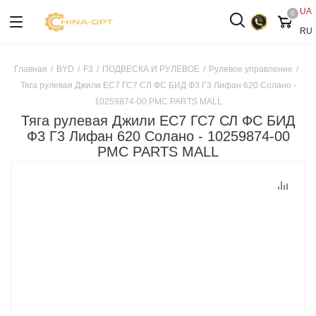
UA
0
RU
Главная
/
BYD
/
F3
/
ПОДВЕСКА И РУЛЕВОЕ
/
Рулевое управление
/
Тяга рулевая Джили ЕС7 ГС7 СЛ ФС БИД Ф3 Г3 Лифан 620 Солано -
10259874-00 PMC PARTS MALL
Тяга рулевая Джили ЕС7 ГС7 СЛ ФС БИД
Ф3 Г3 Лифан 620 Солано - 10259874-00
PMC PARTS MALL