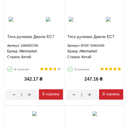
Тяга рулевая Джили ЕС7
Тяга рулевая Джили ЕС7
ГС7 СЛ ФС БИД Ф3 Г3
ГС7 СЛ ФС БИД Ф3 Г3
Артикул: 1064001706
Артикул: BYDF-33401040
Лифан 620 Солано -
Лифан 620 Солано - BYDF-
Брэнд: Aftermarket
Брэнд: Aftermarket
1064001706 Aftermarket
33401040 Aftermarket
Страна: Китай
Страна: Китай
В наличии
В наличии
342.17
₴
247.16
₴
В корзину
В корзину