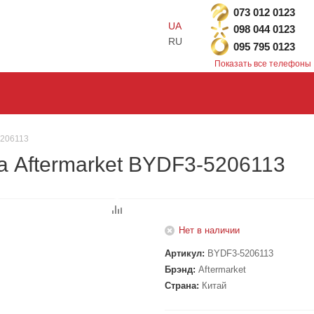
073 012 0123
UA
098 044 0123
RU
095 795 0123
Показать все телефоны
5206113
а Aftermarket BYDF3-5206113
Нет в наличии
Артикул:
BYDF3-5206113
Брэнд:
Aftermarket
Страна:
Китай