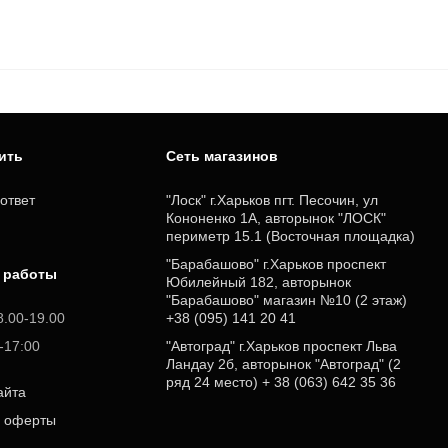
пить
Cеть магазинов
ответ
"Лоск" г.Харьков пгт. Песочин, ул
Кононенко 1А, авторынок "ЛОСК"
периметр 15.1 (Восточная площадка)
"Барабашово" г.Харьков проспект
 работы
Юбилейный 182, авторынок
"Барабашово" магазин №10 (2 этаж)
8.00-19.00
+38 (095) 141 20 41
0-17:00
"Автоград" г.Харьков проспект Льва
Ландау 2б, авторынок "Автоград" (2
ряд 24 место) + 38 (063) 642 35 36
айта
р оферты