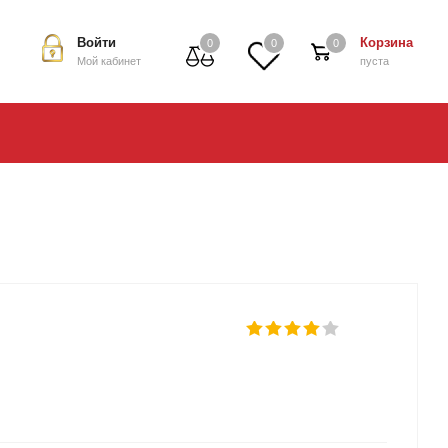
Войти
Корзина
0
0
0
Мой кабинет
пуста