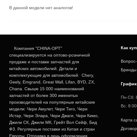
В данной модели нет аналогов!
Как ку
Компания "CHINA-OPT"
специализируется на оптово-розничной
Вопрос-
продаже и поставке запчастей для
китайских автомобилей. Детали и
Бренды
комплектующие для автомобилей: Chery,
Geely, Emgrand, Great Wall, Lifan, BYD, ZX,
График
Chana. Свыше 15 000 наименований
запчастей от более 300 именитых
Пн-Сб: 
производителей на популярные китайские
Вс: 8:0
модели: Чери Амулет, Чери Тиго, Чери
Истар, Чери Элара, Чери Джаги, Чери Кимо,
Карта с
Джили СК, Джили МК, Грейт Вол Сейф, Бид
Догово
Ф3. Регулярные поставки из Китая и стран
Европы. Отправка в день оформления