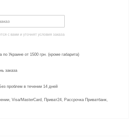
заказ
ся с вами и уточнят условия заказа
 по Украине от 1500 грн. (кроме габарита)
нь заказа
з проблем в течении 14 дней
ении, Visa/MasterCard, Приват24, Рассрочка Приватбанк,