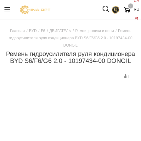
UA
0
RU
yt
Главная
/
BYD
/
F6
/
ДВИГАТЕЛЬ
/
Ремни, ролики и цепи
/
Ремень
гидроусилителя руля кондиционера BYD S6/F6/G6 2.0 - 10197434-00
DONGIL
Ремень гидроусилителя руля кондиционера
BYD S6/F6/G6 2.0 - 10197434-00 DONGIL