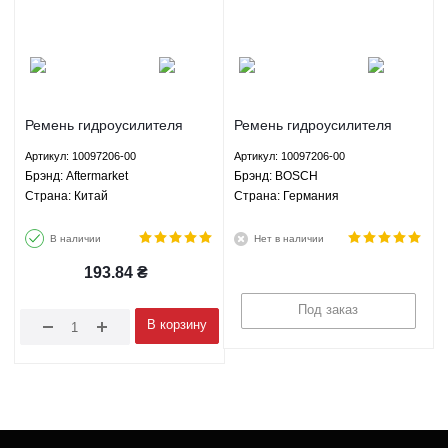
Ремень гидроусилителя
Ремень гидроусилителя
руля кондиционера BYD
руля кондиционера BYD
Артикул: 10097206-00
Артикул: 10097206-00
S6/F6/G6 2.0 - 10097206-00
S6/F6/G6 2.0 - 10097206-00
Брэнд: Aftermarket
Брэнд: BOSCH
Aftermarket
BOSCH
Страна: Китай
Страна: Германия
В наличии
Нет в наличии
193.84
₴
Под заказ
В корзину