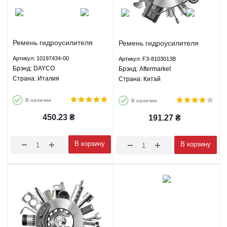
Ремень гидроусилителя
Ремень гидроусилителя
руля кондиционера BYD
руля кондиционера BYD
Артикул: 10197434-00
Артикул: F3-8103013B
S6/F6/G6 2.0 - 10197434-00
S6/F6/G6 2.0 - F3-8103013B
Брэнд: DAYCO
Брэнд: Aftermarket
DAYCO
Aftermarket
Страна: Италия
Страна: Китай
В наличии
В наличии
450.23
₴
191.27
₴
В корзину
В корзину