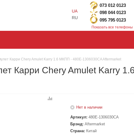
073 012 0123
UA
098 044 0123
RU
095 795 0123
Показать все телефоны
улет Карри Chery Amulet Karry 1.6 МКПП - 480E-1306030CA Aftermarket
ет Карри Chery Amulet Karry 1
Нет в наличии
Артикул:
480E-1306030CA
Брэнд:
Aftermarket
Страна:
Китай