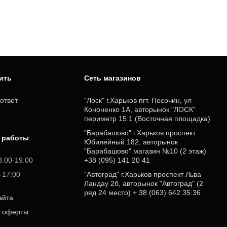
пить
Cеть магазинов
ответ
"Лоск" г.Харьков пгт. Песочин, ул
Кононенко 1А, авторынок "ЛОСК"
периметр 15.1 (Восточная площадка)
"Барабашово" г.Харьков проспект
 работы
Юбилейный 182, авторынок
"Барабашово" магазин №10 (2 этаж)
8.00-19.00
+38 (095) 141 20 41
0-17:00
"Автоград" г.Харьков проспект Льва
Ландау 2б, авторынок "Автоград" (2
ряд 24 место) + 38 (063) 642 35 36
айта
р оферты