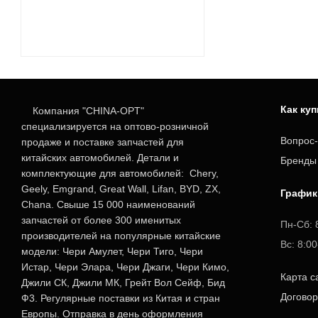
Как ку
Компания "CHINA-OPT"
специализируется на оптово-розничной
Вопрос-
продаже и поставке запчастей для
китайских автомобилей. Детали и
Бренды
комплектующие для автомобилей: Chery,
Geely, Emgrand, Great Wall, Lifan, BYD, ZX,
График
Chana. Свыше 15 000 наименований
запчастей от более 300 именитых
Пн-Сб: 
производителей на популярные китайские
Вс: 8:0
модели: Чери Амулет, Чери Тиго, Чери
Истар, Чери Элара, Чери Джаги, Чери Кимо,
Карта с
Джили СК, Джили МК, Грейт Вол Сейф, Бид
Догово
Ф3. Регулярные поставки из Китая и стран
Европы. Отправка в день оформления