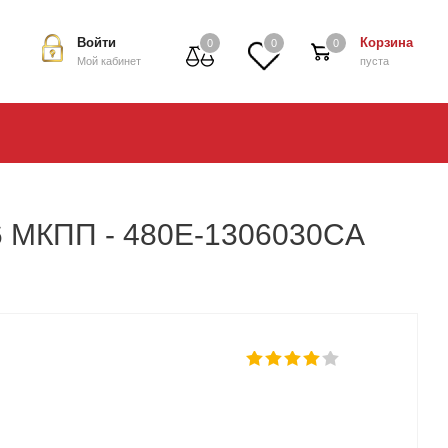
Войти
Корзина
0
0
0
Мой кабинет
пуста
.6 МКПП - 480E-1306030CA