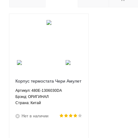
Корпус термостата Чери Амулет
Карри Chery Amulet Karry 1.6
Артикул: 480E-1306030DA
МКПП - 480E-1306030DA
Брэнд: ОРИГИНАЛ
ОРИГИНАЛ
Страна: Китай
Нет в наличии