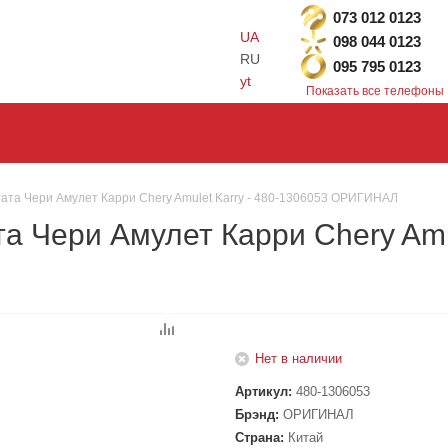
073 012 0123
UA
098 044 0123
RU
095 795 0123
yt
Показать все телефоны
ата Чери Амулет Карри Chery Amulet Karry - 480-1306053 ОРИГИНАЛ
а Чери Амулет Карри Chery Amul
Нет в наличии
Артикул:
480-1306053
Брэнд:
ОРИГИНАЛ
Страна:
Китай