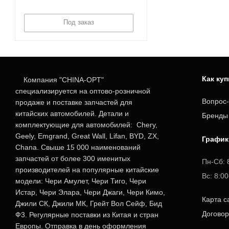
Под заказ
Как ку
Компания "CHINA-OPT"
специализируется на оптово-розничной
Вопрос-
продаже и поставке запчастей для
китайских автомобилей. Детали и
Бренды
комплектующие для автомобилей: Chery,
Geely, Emgrand, Great Wall, Lifan, BYD, ZX,
График
Chana. Свыше 15 000 наименований
запчастей от более 300 именитых
Пн-Сб: 
производителей на популярные китайские
Вс: 8:0
модели: Чери Амулет, Чери Тиго, Чери
Истар, Чери Элара, Чери Джаги, Чери Кимо,
Карта с
Джили СК, Джили МК, Грейт Вол Сейф, Бид
Догово
Ф3. Регулярные поставки из Китая и стран
Европы. Отправка в день оформления