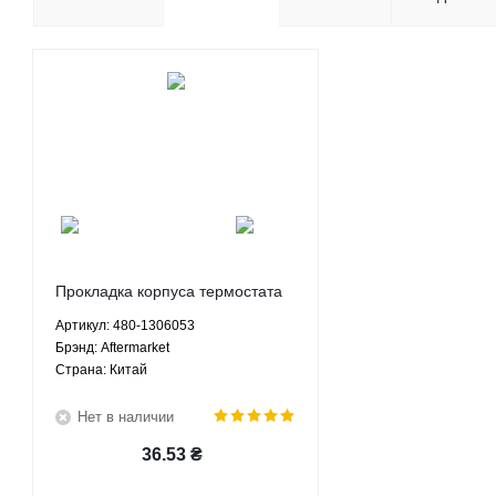
Прокладка корпуса термостата
Чери Амулет Карри Chery
Артикул: 480-1306053
Amulet Karry - 480-1306053
Брэнд: Aftermarket
Aftermarket
Страна: Китай
Нет в наличии
36.53
₴