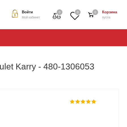
Войти
Корзина
0
0
0
Мой кабинет
пуста
et Karry - 480-1306053