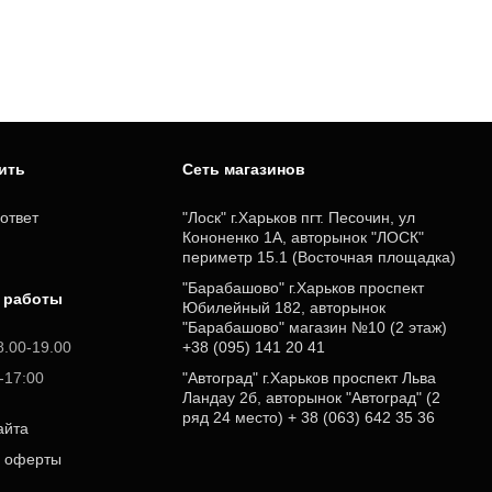
пить
Cеть магазинов
ответ
"Лоск" г.Харьков пгт. Песочин, ул
Кононенко 1А, авторынок "ЛОСК"
периметр 15.1 (Восточная площадка)
"Барабашово" г.Харьков проспект
 работы
Юбилейный 182, авторынок
"Барабашово" магазин №10 (2 этаж)
8.00-19.00
+38 (095) 141 20 41
0-17:00
"Автоград" г.Харьков проспект Льва
Ландау 2б, авторынок "Автоград" (2
ряд 24 место) + 38 (063) 642 35 36
айта
р оферты