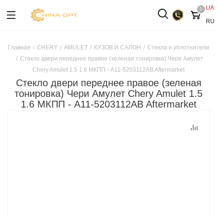
UA
0
RU
Главная
/
CHERY
/
AMULET
/
КУЗОВ И САЛОН
/
Стекла и уплотнители
/
Стекло двери переднее правое (зеленая тонировка) Чери Амулет
Chery Amulet 1.5 1.6 МКПП - A11-5203112AB Aftermarket
Стекло двери переднее правое (зеленая
тонировка) Чери Амулет Chery Amulet 1.5
1.6 МКПП - A11-5203112AB Aftermarket