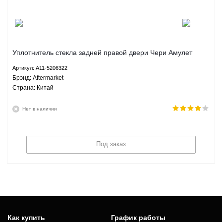
Уплотнитель стекла задней правой двери Чери Амулет
Chery Amulet 1.5 1.6 МКПП Aftermarket A11-5206322
Артикул: A11-5206322
Брэнд: Aftermarket
Страна: Китай
Нет в наличии
Под заказ
Как купить
График работы