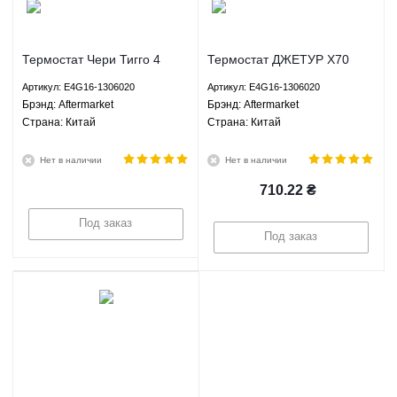
Термостат Чери Тигго 4
Термостат ДЖЕТУР Х70
Chery Tiggo 4 Aftermarket
JETOUR X70 Aftermarket
Артикул: E4G16-1306020
Артикул: E4G16-1306020
E4G16-1306020
E4G16-1306020
Брэнд: Aftermarket
Брэнд: Aftermarket
Страна: Китай
Страна: Китай
Нет в наличии
Нет в наличии
710.22
₴
Под заказ
Под заказ