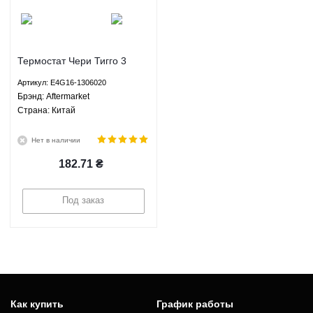
Термостат Чери Тигго 3
Chery Tiggo 3 Aftermarket
Артикул: E4G16-1306020
E4G16-1306020
Брэнд: Aftermarket
Страна: Китай
Нет в наличии
182.71
₴
Под заказ
Как купить
График работы