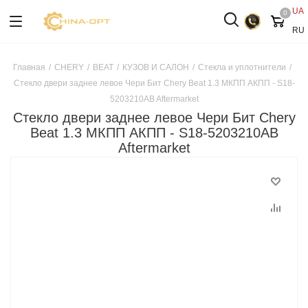
UA
0
RU
Главная
/
CHERY
/
BEAT
/
КУЗОВ И САЛОН
/
Стекла и уплотнители
/
Стекло двери заднее левое Чери Бит Chery Beat 1.3 МКПП АКПП - S18-
5203210AB Aftermarket
Стекло двери заднее левое Чери Бит Chery
Beat 1.3 МКПП АКПП - S18-5203210AB
Aftermarket