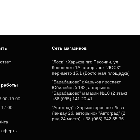
пить
Cеть магазинов
ответ
"Лоск" г.Харьков пгт. Песочин, ул
Кононенко 1А, авторынок "ЛОСК"
периметр 15.1 (Восточная площадка)
"Барабашово" г.Харьков проспект
 работы
Юбилейный 182, авторынок
"Барабашово" магазин №10 (2 этаж)
8.00-19.00
+38 (095) 141 20 41
0-17:00
"Автоград" г.Харьков проспект Льва
Ландау 2б, авторынок "Автоград" (2
ряд 24 место) + 38 (063) 642 35 36
айта
р оферты