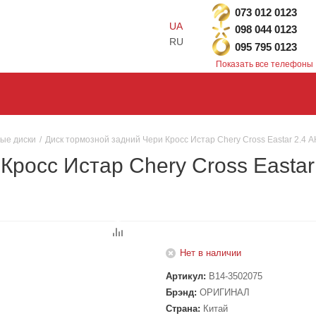
073 012 0123
UA
098 044 0123
RU
095 795 0123
Показать все телефоны
ые диски
/
Диск тормозной задний Чери Кросс Истар Chery Cross Eastar 2.
Кросс Истар Chery Cross Eastar
Нет в наличии
Артикул:
B14-3502075
Брэнд:
ОРИГИНАЛ
Страна:
Китай