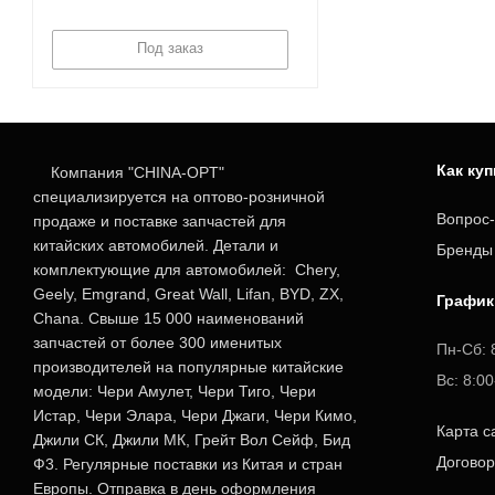
Под заказ
Как ку
Компания "CHINA-OPT"
специализируется на оптово-розничной
Вопрос-
продаже и поставке запчастей для
китайских автомобилей. Детали и
Бренды
комплектующие для автомобилей: Chery,
Geely, Emgrand, Great Wall, Lifan, BYD, ZX,
График
Chana. Свыше 15 000 наименований
запчастей от более 300 именитых
Пн-Сб: 
производителей на популярные китайские
Вс: 8:0
модели: Чери Амулет, Чери Тиго, Чери
Истар, Чери Элара, Чери Джаги, Чери Кимо,
Карта с
Джили СК, Джили МК, Грейт Вол Сейф, Бид
Догово
Ф3. Регулярные поставки из Китая и стран
Европы. Отправка в день оформления