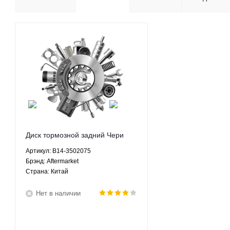
Диск тормозной задний Чери
Кросс Истар Chery Cross Eastar
Артикул: B14-3502075
2.4 АКПП - B14-3502075
Брэнд: Aftermarket
Aftermarket
Страна: Китай
Нет в наличии