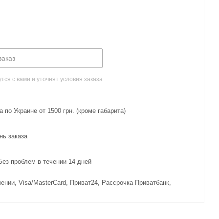
заказ
ся с вами и уточнят условия заказа
 по Украине от 1500 грн. (кроме габарита)
нь заказа
з проблем в течении 14 дней
ении, Visa/MasterCard, Приват24, Рассрочка Приватбанк,