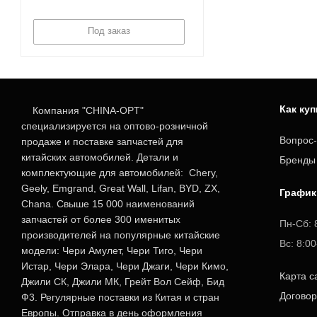
Под заказ
Как ку
Компания "CHINA-OPT"
специализируется на оптово-розничной
Вопрос-
продаже и поставке запчастей для
китайских автомобилей. Детали и
Бренды
комплектующие для автомобилей: Chery,
Geely, Emgrand, Great Wall, Lifan, BYD, ZX,
График
Chana. Свыше 15 000 наименований
запчастей от более 300 именитых
Пн-Сб: 
производителей на популярные китайские
Вс: 8:0
модели: Чери Амулет, Чери Тиго, Чери
Истар, Чери Элара, Чери Джаги, Чери Кимо,
Карта с
Джили СК, Джили МК, Грейт Вол Сейф, Бид
Догово
Ф3. Регулярные поставки из Китая и стран
Европы. Отправка в день оформления