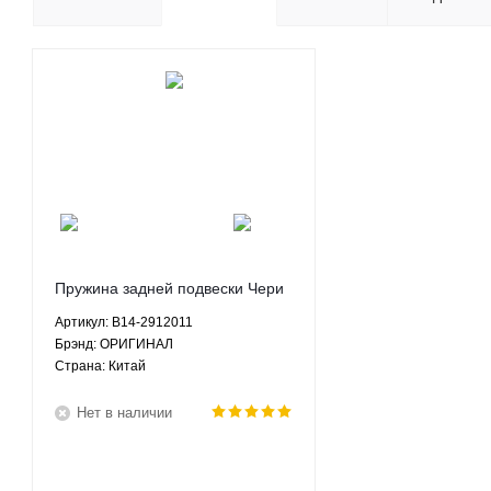
Пружина задней подвески Чери
Кросс Истар Chery Cross Eastar
Артикул: B14-2912011
2.4 АКПП - B14-2912011
Брэнд: ОРИГИНАЛ
ОРИГИНАЛ
Страна: Китай
Нет в наличии