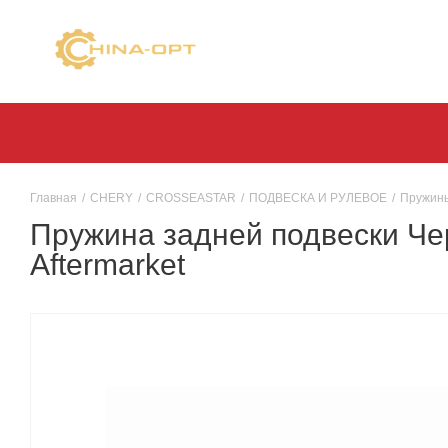
Главная
/
CHERY
/
CROSSEASTAR
/
ПОДВЕСКА И РУЛЕВОЕ
/
Пружины
Пружина задней подвески Чер
Aftermarket