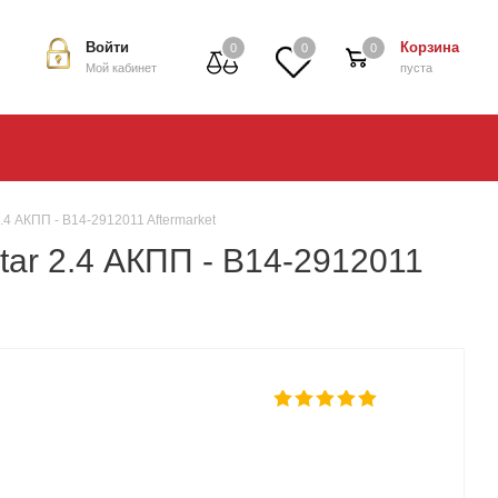
Войти
Корзина
0
0
0
Мой кабинет
пуста
.4 АКПП - B14-2912011 Aftermarket
tar 2.4 АКПП - B14-2912011