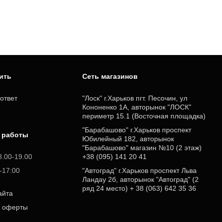
пить
Cеть магазинов
ответ
"Лоск" г.Харьков пгт. Песочин, ул
Кононенко 1А, авторынок "ЛОСК"
периметр 15.1 (Восточная площадка)
"Барабашово" г.Харьков проспект
 работы
Юбилейный 182, авторынок
"Барабашово" магазин №10 (2 этаж)
8.00-19.00
+38 (095) 141 20 41
0-17:00
"Автоград" г.Харьков проспект Льва
Ландау 2б, авторынок "Автоград" (2
ряд 24 место) + 38 (063) 642 35 36
айта
р оферты