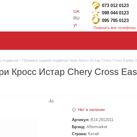
073 012 0123
UA
098 044 0123
RU
095 795 0123
yt
Показать все телефоны
 подвески
/
Пружина задней подвески Чери Кросс Истар Chery Cross Eastar 2
и Кросс Истар Chery Cross Eas
Нет в наличии
Артикул:
B14-2912011
Брэнд:
Aftermarket
Страна:
Китай