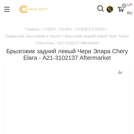
UA
0
RU
Главная
/
CHERY
/
ELARA
/
КУЗОВ И САЛОН
/
Подкрылки, брызговики и пороги
/
Брызговик задний левый Чери Элара
Chery Elara - A21-3102137 Aftermarket
Брызговик задний левый Чери Элара Chery
Elara - A21-3102137 Aftermarket