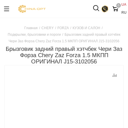
UA
0
RU
Главная
/
CHERY
/
FORZA
/
КУЗОВ И САЛОН
/
Подкрылки, брызговики и пороги
/
Брызговик задний правый хэтчбек
Чери Заз Форза Chery Zaz Forza 1.5 МКПП ОРИГИНАЛ J15-3102056
Брызговик задний правый хэтчбек Чери Заз
Форза Chery Zaz Forza 1.5 МКПП
ОРИГИНАЛ J15-3102056