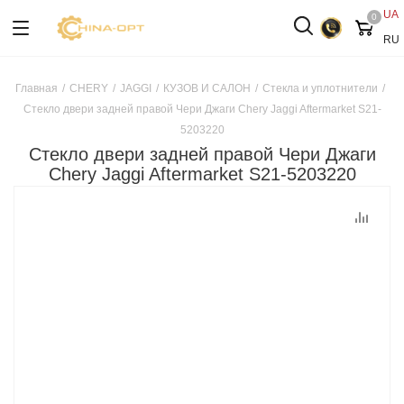
UA
0
RU
Главная
/
CHERY
/
JAGGI
/
КУЗОВ И САЛОН
/
Стекла и уплотнители
/
Стекло двери задней правой Чери Джаги Chery Jaggi Aftermarket S21-
5203220
Стекло двери задней правой Чери Джаги
Chery Jaggi Aftermarket S21-5203220