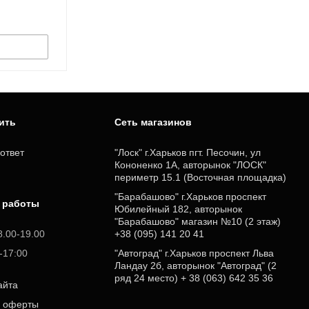
пить
Cеть магазинов
ответ
"Лоск" г.Харьков пгт. Песочин, ул
Кононенко 1А, авторынок "ЛОСК"
периметр 15.1 (Восточная площадка)
"Барабашово" г.Харьков проспект
 работы
Юбилейный 182, авторынок
"Барабашово" магазин №10 (2 этаж)
8.00-19.00
+38 (095) 141 20 41
0-17:00
"Автоград" г.Харьков проспект Льва
Ландау 2б, авторынок "Автоград" (2
ряд 24 место) + 38 (063) 642 35 36
айта
р оферты