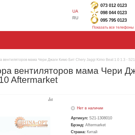
073 012 0123
UA
098 044 0123
RU
095 795 0123
Показать все телефоны
вентиляторов мама Чери Джаги Кимо Бит Chery Jaggi Kimo Beat 1.0 1.3 - S21
ра вентиляторов мама Чери Джа
10 Aftermarket
Нет в наличии
Артикул:
S21-1308010
Брэнд:
Aftermarket
Страна:
Китай