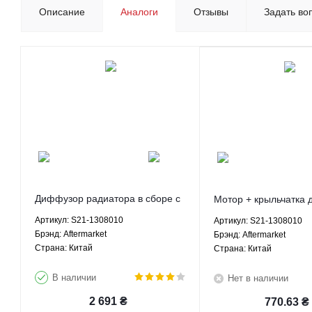
Описание
Аналоги
Отзывы
Задать во
Диффузор радиатора в сборе с
Мотор + крыльчатка
вентиляторами Чери Джаги
вентиляторов папа Ч
Артикул: S21-1308010
Артикул: S21-1308010
Кимо Бит Chery Jaggi Kimo Beat
Кимо Бит Chery Jaggi
Брэнд: Aftermarket
Брэнд: Aftermarket
1.0 1.3 МТ АТ - S21-1308010
1.0 1.3 - S21-130801
Страна: Китай
Страна: Китай
Aftermarket
Aftermarket
В наличии
Нет в наличии
2 691
₴
770.63
₴