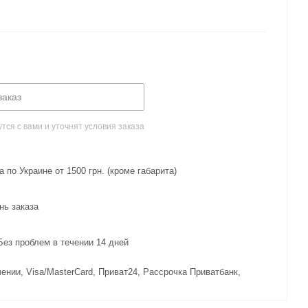
заказ
ся с вами и уточнят условия заказа
 по Украине от 1500 грн. (кроме габарита)
нь заказа
з проблем в течении 14 дней
ении, Visa/MasterCard, Приват24, Рассрочка Приватбанк,