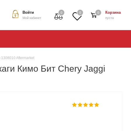
Войти
Корзина
0
0
0
Мой кабинет
пуста
-1308010 Aftermarket
ги Кимо Бит Chery Jaggi