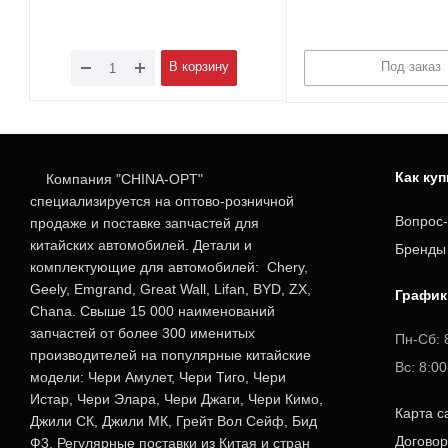
В корзину
Под заказ
Как ку
Компания "CHINA-OPT"
специализируется на оптово-розничной
Вопрос-
продаже и поставке запчастей для
китайских автомобилей. Детали и
Бренды
комплектующие для автомобилей: Chery,
Geely, Emgrand, Great Wall, Lifan, BYD, ZX,
График
Chana. Свыше 15 000 наименований
запчастей от более 300 именитых
Пн-Сб: 
производителей на популярные китайские
Вс: 8:0
модели: Чери Амулет, Чери Тиго, Чери
Истар, Чери Элара, Чери Джаги, Чери Кимо,
Карта с
Джили СК, Джили МК, Грейт Вол Сейф, Бид
Догово
Ф3. Регулярные поставки из Китая и стран