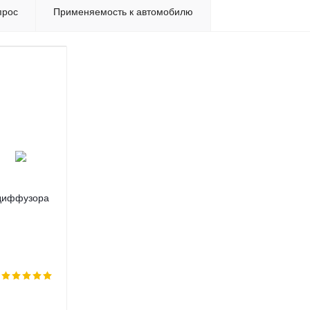
прос
Применяемость к автомобилю
 диффузора
ери Джаги
 Kimo Beat
0