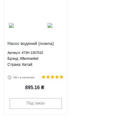
Насос водяний (помпа)
Chery Jaggi/Kimo/Beat -
Артикул: 473H-1307010
473H-1307010 Aftermarket
Брэнд: Aftermarket
Страна: Китай
Нет в наличии
895.16
₴
Под заказ