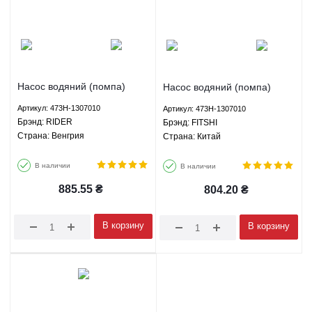
Насос водяний (помпа)
Насос водяний (помпа)
Chery Jaggi/Kimo/Beat -
Chery Jaggi/Kimo/Beat -
Артикул: 473H-1307010
Артикул: 473H-1307010
473H-1307010 RIDER
473H-1307010 FITSHI
Брэнд: RIDER
Брэнд: FITSHI
Страна: Венгрия
Страна: Китай
В наличии
В наличии
885.55
₴
804.20
₴
В корзину
В корзину