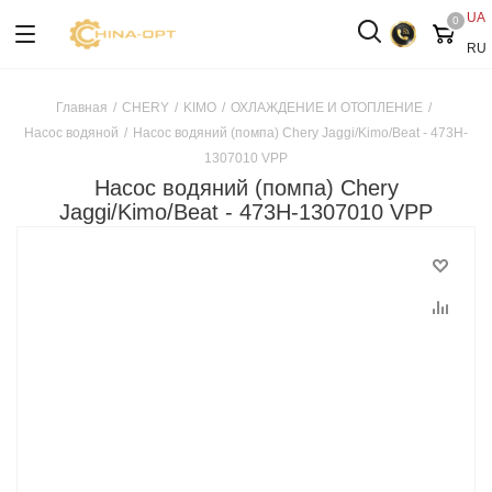
UA
0
RU
Главная
/
CHERY
/
KIMO
/
ОХЛАЖДЕНИЕ И ОТОПЛЕНИЕ
/
Насос водяной
/
Насос водяний (помпа) Chery Jaggi/Kimo/Beat - 473H-
1307010 VPP
Насос водяний (помпа) Chery
Jaggi/Kimo/Beat - 473H-1307010 VPP