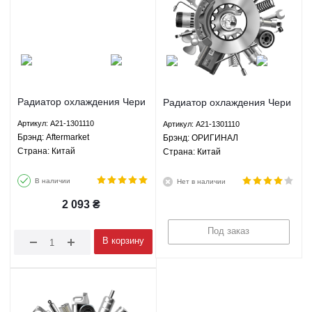
Радиатор охлаждения Чери
Радиатор охлаждения Чери
Элара Е5 М11 М12 Аризо 3
Элара Е5 М11 М12 Аризо 3
Артикул: A21-1301110
Артикул: A21-1301110
Chery Elara E5 M11 M12
Chery Elara E5 M11 M12
Брэнд: Aftermarket
Брэнд: ОРИГИНАЛ
Arrizo 3 1.5 1.6 2.0 МКПП -
Arrizo 3 1.5 1.6 2.0 МКПП -
Страна: Китай
Страна: Китай
A21-1301110 Aftermarket
A21-1301110 ОРИГИНАЛ
В наличии
Нет в наличии
2 093
₴
Под заказ
В корзину