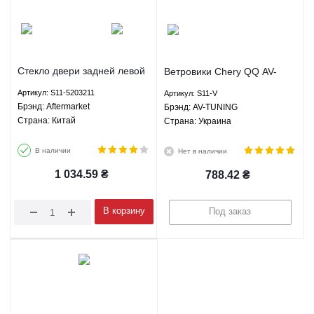
Стекло двери задней левой
Ветровики Chery QQ AV-
Чери КуКу Chery QQ
TUNING S11-V
Артикул: S11-5203211
Артикул: S11-V
Aftermarket S11-5203211
Брэнд: Aftermarket
Брэнд: AV-TUNING
Страна: Китай
Страна: Украина
В наличии
Нет в наличии
1 034.59
₴
788.42
₴
В корзину
Под заказ