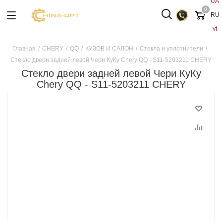
UA
0
RU
yt
Главная
/
CHERY
/
QQ
/
КУЗОВ И САЛОН
/
Стекла и уплотнители
/
Стекло двери задней левой Чери КуКу Chery QQ - S11-5203211 CHERY
Стекло двери задней левой Чери КуКу
Chery QQ - S11-5203211 CHERY