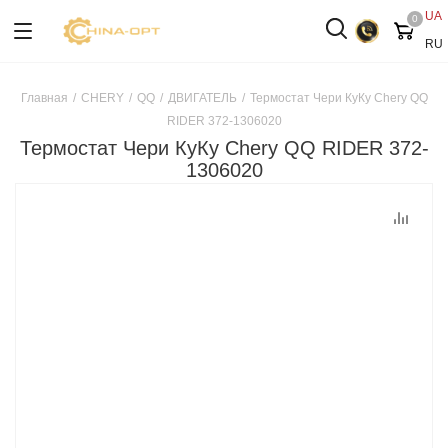
UA
0
RU
Главная
/
CHERY
/
QQ
/
ДВИГАТЕЛЬ
/
Термостат Чери КуКу Chery QQ
RIDER 372-1306020
Термостат Чери КуКу Chery QQ RIDER 372-
1306020