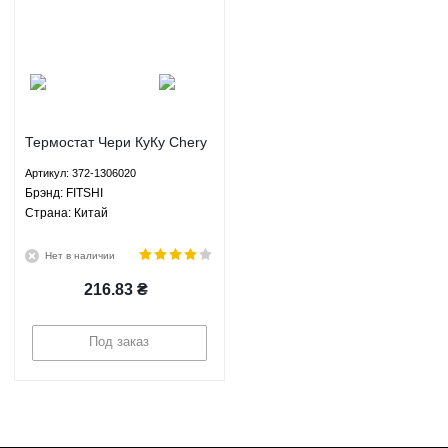
Термостат Чери КуКу Chery
QQ - 372-1306020 FITSHI
Артикул: 372-1306020
Брэнд: FITSHI
Страна: Китай
Нет в наличии
216.83
₴
Под заказ