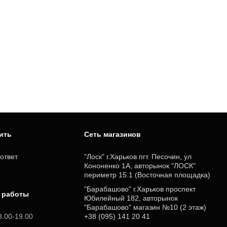
пить
Cеть магазинов
ответ
"Лоск" г.Харьков пгт. Песочин, ул
Кононенко 1А, авторынок "ЛОСК"
периметр 15.1 (Восточная площадка)
"Барабашово" г.Харьков проспект
 работы
Юбилейный 182, авторынок
"Барабашово" магазин №10 (2 этаж)
8.00-19.00
+38 (095) 141 20 41