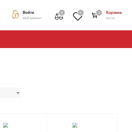
Войти
Корзина
0
0
0
Мой кабинет
пуста