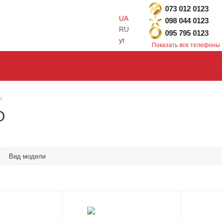
073 012 0123
UA
098 044 0123
RU
095 795 0123
yt
Показать все телефоны
ы
O