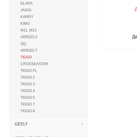
ELARA
JAGGI
KARRY
KIMO
M11, M12
Д
ARRIZO 3
QQ
ARRIZO 7
TIGGO
CROSSEASTAR
TIGGO FL
TIGGO 2
TIGGO 3
TIGGO 4
TIGGO 5
TIGGO 7
TIGGO 8
GEELY