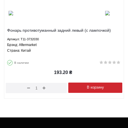
Фонарь противотуманный задний левый (с лампочкой)
Чери Тигго Chery Tiggo Aftermarket T11-3732030
Артикул: T11-3732030
Брэнд: Aftermarket
Страна: Китай
В наличии
193.20
₴
В корзину