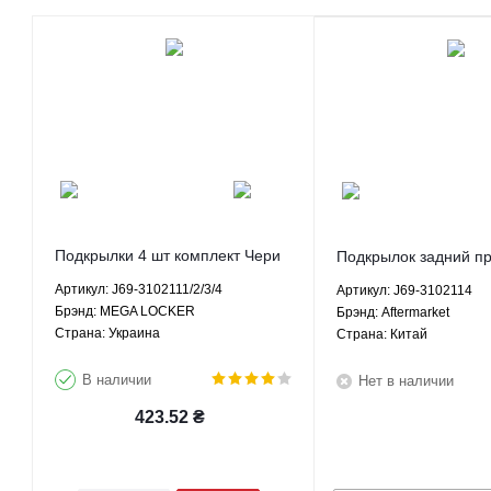
Подкрылки 4 шт комплект Чери
Подкрылок задний п
Тигго 2 - J69-3102111/2/3/4
Тигго 2 - J69-310211
Артикул: J69-3102111/2/3/4
Артикул: J69-3102114
MEGA LOCKER
Aftermarket
Брэнд: MEGA LOCKER
Брэнд: Aftermarket
Страна: Украина
Страна: Китай
В наличии
Нет в наличии
423.52
₴