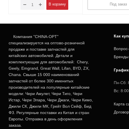
В корзину
Под заказ
Как ку
Компания "CHINA-OPT"
специализируется на оптово-розничной
Вопрос-
продаже и поставке запчастей для
китайских автомобилей. Детали и
Бренды
комплектующие для автомобилей: Chery,
Geely, Emgrand, Great Wall, Lifan, BYD, ZX,
График
Chana. Свыше 15 000 наименований
запчастей от более 300 именитых
Пн-Сб: 
производителей на популярные китайские
Вс: 8:0
модели: Чери Амулет, Чери Тиго, Чери
Истар, Чери Элара, Чери Джаги, Чери Кимо,
Карта с
Джили СК, Джили МК, Грейт Вол Сейф, Бид
Догово
Ф3. Регулярные поставки из Китая и стран
Европы. Отправка в день оформления
заказа.