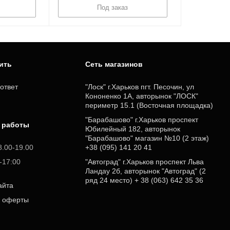
Под заказ
пить
Cеть магазинов
ответ
"Лоск" г.Харьков пгт. Песочин, ул
Кононенко 1А, авторынок "ЛОСК"
периметр 15.1 (Восточная площадка)
"Барабашово" г.Харьков проспект
 работы
Юбилейный 182, авторынок
"Барабашово" магазин №10 (2 этаж)
8.00-19.00
+38 (095) 141 20 41
0-17:00
"Автоград" г.Харьков проспект Льва
Ландау 2б, авторынок "Автоград" (2
ряд 24 место) + 38 (063) 642 35 36
айта
р оферты