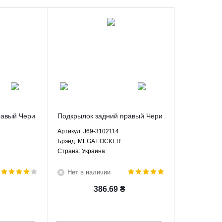
равый Чери
Подкрылок задний правый Чери
4
Тигго 2 - J69-3102114 MEGA
Артикул: J69-3102114
LOCKER
Брэнд: MEGA LOCKER
Страна: Украина
Нет в наличии
386.69
₴