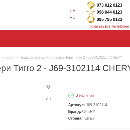
073 012 0123
UA
098 044 0123
RU
095 795 0123
Показать все телефоны
 и пороги
/
Подкрылок задний правый Чери Тигго 2 - J69-3102114 CHERY
ри Тигго 2 - J69-3102114 CHER
В наличии
Артикул:
J69-3102114
Брэнд:
CHERY
Страна:
Китай