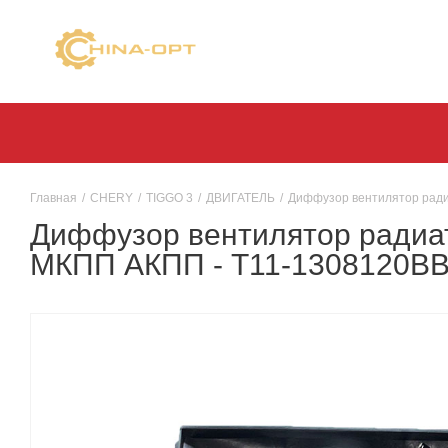
Главная
/
CHERY
/
TIGGO 3
/
ДВИГАТЕЛЬ
/
Диффузор вентилятор радиат
Диффузор вентилятор радиато
МКПП АКПП - T11-1308120BB 