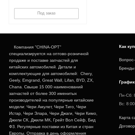
Под заказ
Как ку
Компания "CHINA-OPT"
специализируется на оптово-розничной
Вопрос-
продаже и поставке запчастей для
китайских автомобилей. Детали и
Бренды
комплектующие для автомобилей: Chery,
Geely, Emgrand, Great Wall, Lifan, BYD, ZX,
График
Chana. Свыше 15 000 наименований
запчастей от более 300 именитых
Пн-Сб: 
производителей на популярные китайские
Вс: 8:0
модели: Чери Амулет, Чери Тиго, Чери
Истар, Чери Элара, Чери Джаги, Чери Кимо,
Карта с
Джили СК, Джили МК, Грейт Вол Сейф, Бид
Догово
Ф3. Регулярные поставки из Китая и стран
Европы. Отправка в день оформления