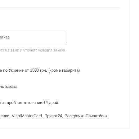
заказ
ся с вами и уточнят условия заказа
 по Украине от 1500 грн. (кроме габарита)
нь заказа
з проблем в течении 14 дней
ении, Visa/MasterCard, Приват24, Рассрочка Приватбанк,