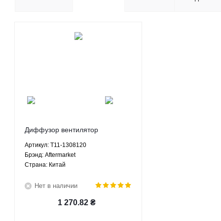
Диффузор вентилятор
радиатора охлаждения Чери
Артикул: T11-1308120
Тигго Тигго3 ТиггоФЛ 1.6 1.8 2.0
Брэнд: Aftermarket
2.4 МКПП АКПП - T11-1308120
Страна: Китай
Aftermarket
Нет в наличии
1 270.82
₴