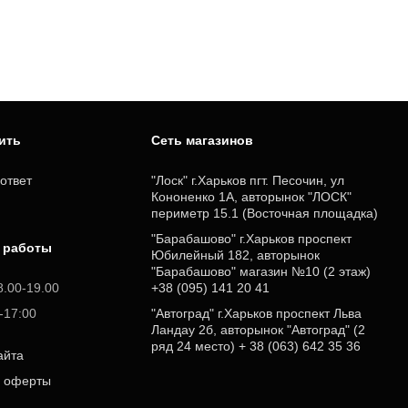
пить
Cеть магазинов
ответ
"Лоск" г.Харьков пгт. Песочин, ул
Кононенко 1А, авторынок "ЛОСК"
периметр 15.1 (Восточная площадка)
"Барабашово" г.Харьков проспект
 работы
Юбилейный 182, авторынок
"Барабашово" магазин №10 (2 этаж)
8.00-19.00
+38 (095) 141 20 41
0-17:00
"Автоград" г.Харьков проспект Льва
Ландау 2б, авторынок "Автоград" (2
ряд 24 место) + 38 (063) 642 35 36
айта
р оферты