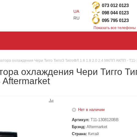
073 012 0123
UA
098 044 0123
RU
095 795 0123
Показать все телефоны
ора охлаждения Чери Тигго Тигго3 ТиггоФЛ 1.6 1.8 2.0 2.4 МКПП АКПП - T11-
ра охлаждения Чери Тигго Тигго
Aftermarket
Нет в наличии
Артикул:
T11-1308120BB
Брэнд:
Aftermarket
Страна:
Китай