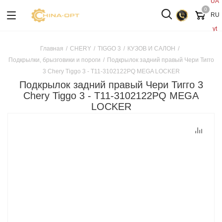
UA
0
RU
yt
Главная
/
CHERY
/
TIGGO 3
/
КУЗОВ И САЛОН
/
Подкрылки, брызговики и пороги
/
Подкрылок задний правый Чери Тигго
3 Chery Tiggo 3 - T11-3102122PQ MEGA LOCKER
Подкрылок задний правый Чери Тигго 3
Chery Tiggo 3 - T11-3102122PQ MEGA
LOCKER