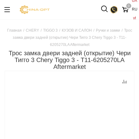
UA
0
RU
yt
Главная
/
CHERY
/
TIGGO 3
/
КУЗОВ И САЛОН
/
Ручки и замки
/
Трос
замка двери задней (открытие) Чери Тигго 3 Chery Tiggo 3 - T11-
6205270LA Aftermarket
Трос замка двери задней (открытие) Чери
Тигго 3 Chery Tiggo 3 - T11-6205270LA
Aftermarket