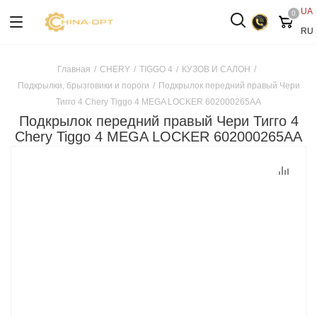
UA
0
RU
Главная
/
CHERY
/
TIGGO 4
/
КУЗОВ И САЛОН
/
Подкрылки, брызговики и пороги
/
Подкрылок передний правый Чери
Тигго 4 Chery Tiggo 4 MEGA LOCKER 602000265AA
Подкрылок передний правый Чери Тигго 4
Chery Tiggo 4 MEGA LOCKER 602000265AA