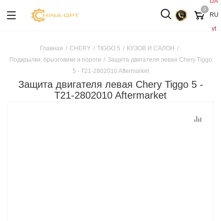
UA
0
RU
yt
Главная
/
CHERY
/
TIGGO 5
/
КУЗОВ И САЛОН
/
Подкрылки, брызговики и пороги
/
Защита двигателя левая Chery Tiggo
5 - T21-2802010 Aftermarket
Защита двигателя левая Chery Tiggo 5 -
T21-2802010 Aftermarket