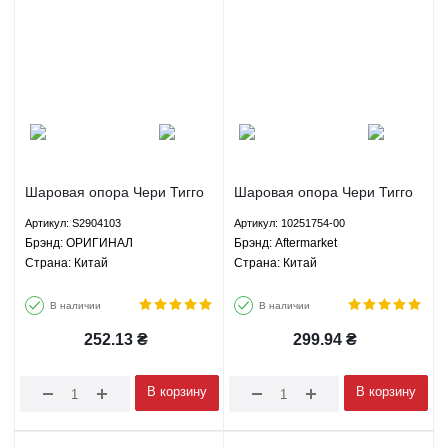
Шаровая опора Чери Тигго
Шаровая опора Чери Тигго
Тигго 3 Тигго 5 Тигго 7
Тигго 3 Тигго 5 Тигго 7
Артикул: S2904103
Артикул: 10251754-00
Лифан Х60 620 Джили
Лифан Х60 620 Джили
Брэнд: ОРИГИНАЛ
Брэнд: Aftermarket
Эмгранд ЕС7 СЛ ФС ГС7
Эмгранд ЕС7 СЛ ФС ГС7
Страна: Китай
Страна: Китай
БИД Ф3 Г3 - S2904103
БИД Ф3 Г3 - 10251754-00
ОРИГИНАЛ
Aftermarket
В наличии
В наличии
252.13
₴
299.94
₴
В корзину
В корзину