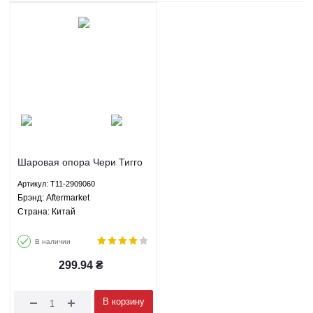
Шаровая опора Чери Тигго
Тигго 3 Тигго 5 Тигго 7
Артикул: T11-2909060
Лифан Х60 620 Джили
Брэнд: Aftermarket
Эмгранд ЕС7 СЛ ФС ГС7
Страна: Китай
БИД Ф3 Г3 - T11-2909060
Aftermarket
В наличии
299.94
₴
В корзину