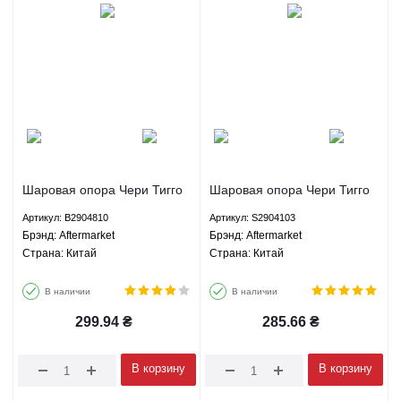
Шаровая опора Чери Тигго
Шаровая опора Чери Тигго
Тигго 3 Тигго 5 Тигго 7
Тигго 3 Тигго 5 Тигго 7
Артикул: B2904810
Артикул: S2904103
Лифан Х60 620 Джили
Лифан Х60 620 Джили
Брэнд: Aftermarket
Брэнд: Aftermarket
Эмгранд ЕС7 СЛ ФС ГС7
Эмгранд ЕС7 СЛ ФС ГС7
Страна: Китай
Страна: Китай
БИД Ф3 Г3 - B2904810
БИД Ф3 Г3 - S2904103
Aftermarket
Aftermarket
В наличии
В наличии
299.94
₴
285.66
₴
В корзину
В корзину