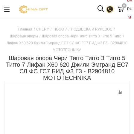
UA
0
RU
yt
Главная
/
CHERY
/
TIGGO 7
/
ПОДВЕСКА И РУЛЕВОЕ
/
Шаровые опоры
/
Шаровая опора Чери Тигго Тигго 3 Тигго 5 Тигго 7
Лифан Х60 620 Джили Эмгранд ЕС7 СЛ ФС ГС7 БИД Ф3 Г3 - B2904810
MOTOTECHNIKA
Шаровая опора Чери Тигго Тигго 3 Тигго 5
Тигго 7 Лифан Х60 620 Джили Эмгранд ЕС7
СЛ ФС ГС7 БИД Ф3 Г3 - B2904810
MOTOTECHNIKA