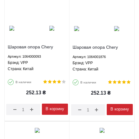
Шаровая опора Chery
Шаровая опора Chery
Tiggo/3/5/7 Geely
Tiggo/3/5/7 Geely
Артикул: 1064000093
Артикул: 1064001876
EC7/SL/FC/GC7 BYD F3/G3
EC7/SL/FC/GC7 BYD F3/G3
Брэнд: VPP
Брэнд: VPP
Lifan X60/620 - 1064000093
Lifan X60/620 - 1064001876
Страна: Китай
Страна: Китай
VPP
VPP
В наличии
В наличии
252.13
₴
252.13
₴
В корзину
В корзину