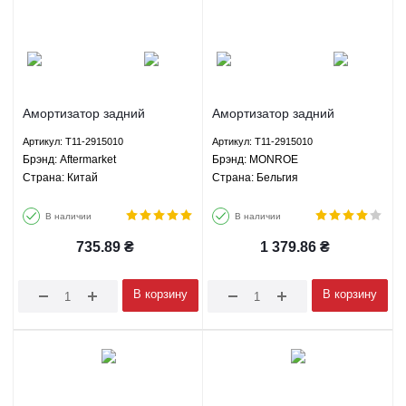
Амортизатор задний
Амортизатор задний
газомасляный Чери Тигго
газомасляный Чери Тигго
Артикул: T11-2915010
Артикул: T11-2915010
Лифан X60 Aftermarket T11-
Лифан X60 MONROE T11-
Брэнд: Aftermarket
Брэнд: MONROE
2915010
2915010
Страна: Китай
Страна: Бельгия
В наличии
В наличии
735.89
₴
1 379.86
₴
В корзину
В корзину