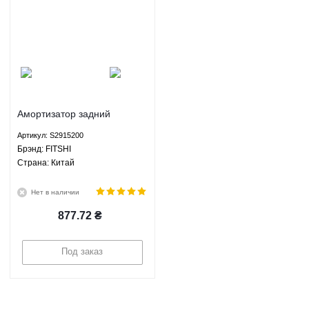
Амортизатор задний
газомасляный Чери Тигго
Артикул: S2915200
Лифан X60 FITSHI
Брэнд: FITSHI
S2915200
Страна: Китай
Нет в наличии
877.72
₴
Под заказ