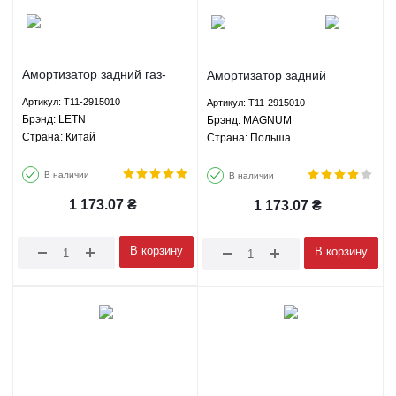
Амортизатор задний газ-
Амортизатор задний
масло Чери Тигго Лифан
газомасляный Чери Тигго
Артикул: T11-2915010
Артикул: T11-2915010
X60 LETN T11-2915010
Лифан X60 MAGNUM T11-
Брэнд: LETN
Брэнд: MAGNUM
2915010
Страна: Китай
Страна: Польша
В наличии
В наличии
1 173.07
₴
1 173.07
₴
В корзину
В корзину