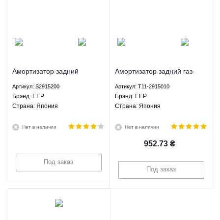
Амортизатор задний
Амортизатор задний газ-
газомасляный Чери Лифан
масло Чери Тигго EEP T11-
Артикул: S2915200
Артикул: T11-2915010
X60 EEP S2915200
2915010
Брэнд: EEP
Брэнд: EEP
Страна: Япония
Страна: Япония
Нет в наличии
Нет в наличии
952.73
₴
Под заказ
Под заказ