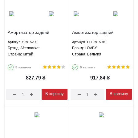
Амортизатор задний
Амортизатор задний
газомасляный Чери Тигго
газомасляный Чери Тигго
Артикул: S2915200
Артикул: T11-2915010
Лифан X60 Aftermarket
Лифан X60 LOVBY T11-
Брэнд: Aftermarket
Брэнд: LOVBY
S2915200
2915010
Страна: Китай
Страна: Бельгия
В наличии
В наличии
827.79
₴
917.84
₴
В корзину
В корзину