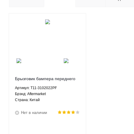
Брызговик бампера переднего
правый накладка арки Чери
Артикул: T11-3102022PF
Тигго Chery Tiggo - T11-
Брэнд: Aftermarket
3102022PF Aftermarket
Страна: Китай
Нет в наличии