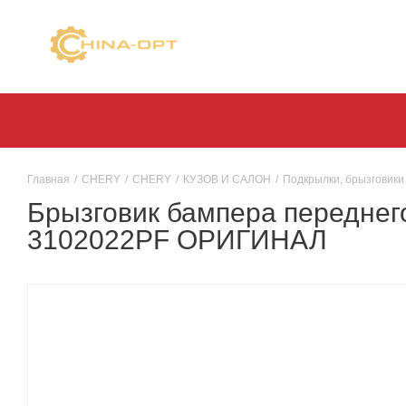
Главная
/
CHERY
/
CHERY
/
КУЗОВ И САЛОН
/
Подкрылки, брызговики
Брызговик бампера переднего
3102022PF ОРИГИНАЛ