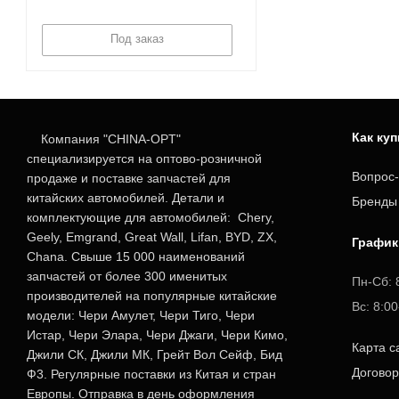
Под заказ
Как ку
Компания "CHINA-OPT"
специализируется на оптово-розничной
Вопрос-
продаже и поставке запчастей для
китайских автомобилей. Детали и
Бренды
комплектующие для автомобилей: Chery,
Geely, Emgrand, Great Wall, Lifan, BYD, ZX,
График
Chana. Свыше 15 000 наименований
запчастей от более 300 именитых
Пн-Сб: 
производителей на популярные китайские
Вс: 8:0
модели: Чери Амулет, Чери Тиго, Чери
Истар, Чери Элара, Чери Джаги, Чери Кимо,
Карта с
Джили СК, Джили МК, Грейт Вол Сейф, Бид
Догово
Ф3. Регулярные поставки из Китая и стран
Европы. Отправка в день оформления