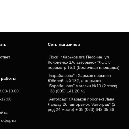
пить
Cеть магазинов
ответ
"Лоск" г.Харьков пгт. Песочин, ул
Кононенко 1А, авторынок "ЛОСК"
периметр 15.1 (Восточная площадка)
"Барабашово" г.Харьков проспект
 работы
Юбилейный 182, авторынок
"Барабашово" магазин №10 (2 этаж)
8.00-19.00
+38 (095) 141 20 41
0-17:00
"Автоград" г.Харьков проспект Льва
Ландау 2б, авторынок "Автоград" (2
ряд 24 место) + 38 (063) 642 35 36
айта
р оферты