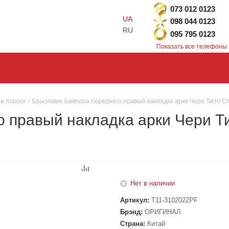
073 012 0123
UA
098 044 0123
RU
095 795 0123
Показать все телефоны
 и пороги
/
Брызговик бампера переднего правый накладка арки Чери Тигго 
 правый накладка арки Чери Тиг
Нет в наличии
Артикул:
T11-3102022PF
Брэнд:
ОРИГИНАЛ
Страна:
Китай