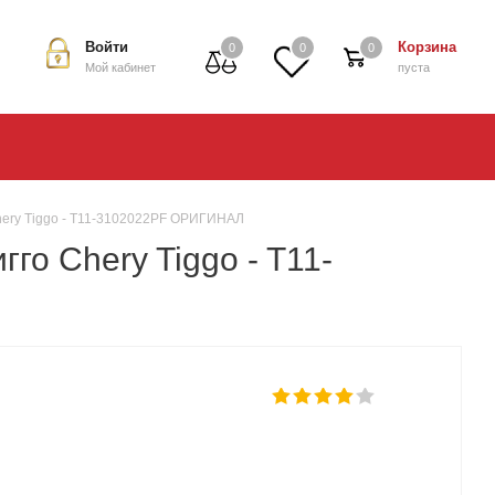
Войти
Корзина
0
0
0
Мой кабинет
пуста
Chery Tiggo - T11-3102022PF ОРИГИНАЛ
го Chery Tiggo - T11-