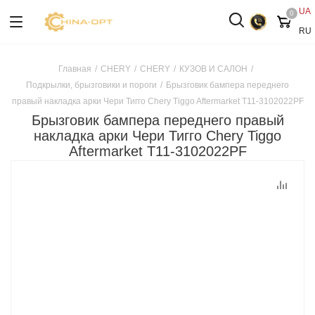
UA
0
RU
Главная
/
CHERY
/
CHERY
/
КУЗОВ И САЛОН
/
Подкрылки, брызговики и пороги
/
Брызговик бампера переднего
правый накладка арки Чери Тигго Chery Tiggo Aftermarket T11-3102022PF
Брызговик бампера переднего правый
накладка арки Чери Тигго Chery Tiggo
Aftermarket T11-3102022PF