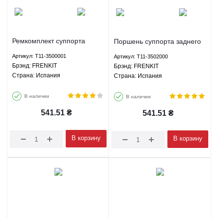
Ремкомплект суппорта
Поршень суппорта заднего
заднего (поршень +
APG Чери Тигго 3 - T11-
Артикул: T11-3500001
Артикул: T11-3502000
пыльники) APG Чери Тигго
3502000 FRENKIT
Брэнд: FRENKIT
Брэнд: FRENKIT
Тигго 3 - T11-3500001
Страна: Испания
Страна: Испания
FRENKIT
В наличии
В наличии
541.51
₴
541.51
₴
В корзину
В корзину