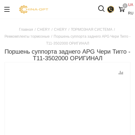
UA
0
RU
Главная
/
CHERY
/
CHERY
/
ТОРМОЗНАЯ СИСТЕМА
/
Ремкомплекты тормозные
/
Поршень суппорта заднего APG Чери Тигго -
T11-3502000 ОРИГИНАЛ
Поршень суппорта заднего APG Чери Тигго -
T11-3502000 ОРИГИНАЛ