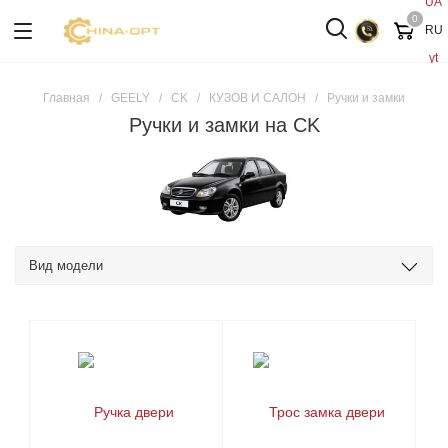
UA
0
RU
yt
Главная
/
GEELY
/
CK
/
КУЗОВ И САЛОН
/
Ручки и замки
Ручки и замки на CK
Вид модели