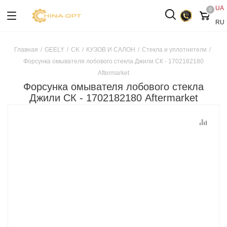
UA
0
RU
Главная
/
GEELY
/
CK
/
КУЗОВ И САЛОН
/
Стекла и уплотнители
/
Форсунка омывателя лобового стекла Джили СК - 1702182180
Aftermarket
Форсунка омывателя лобового стекла
Джили СК - 1702182180 Aftermarket