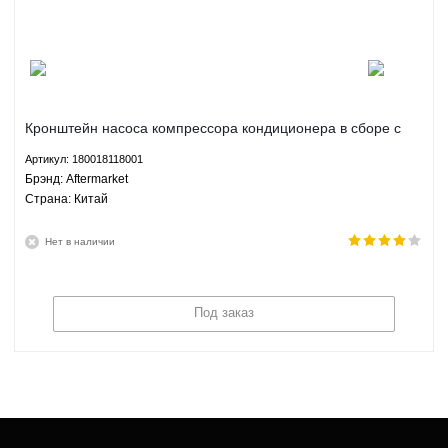
Кронштейн насоса компрессора кондиционера в сборе с
роликом Джили СК Geely CK 1.3 1.5 МКПП Aftermarket
Артикул: 180018118001
180018118001
Брэнд: Aftermarket
Страна: Китай
Нет в наличии
Под заказ