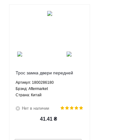
Трос замка двери передней
правой Джили СК Geely CK
Артикул: 1800286180
Aftermarket 1800286180
Брэнд: Aftermarket
Страна: Китай
Нет в наличии
41.41
₴