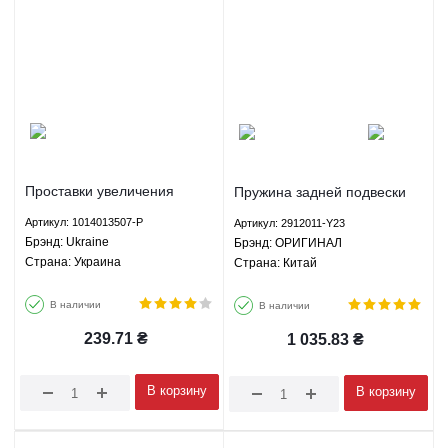
Проставки увеличения
Пружина задней подвески
клиренса задние комплект
Грейт Вол Хавал М4 Great
Артикул: 1014013507-P
Артикул: 2912011-Y23
Джили ГС5 Geely GC5 1.5
Wall Haval M4 1.5 МКПП -
Брэнд: Ukraine
Брэнд: ОРИГИНАЛ
МКПП - 1014013507-P
2912011-Y23 ОРИГИНАЛ
Страна: Украина
Страна: Китай
Ukraine
В наличии
В наличии
239.71
₴
1 035.83
₴
В корзину
В корзину