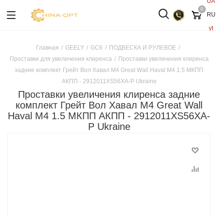
UA
0
RU
yt
Главная
/
GEELY
/
GC6
/
ПОДВЕСКА И РУЛЕВОЕ
/
Проставки для увеличения клиренса
/
Проставки увеличения клиренса
задние комплект Грейт Вол Хавал М4 Great Wall Haval M4 1.5 МКПП
АКПП - 2912011XS56XA-P Ukraine
Проставки увеличения клиренса задние
комплект Грейт Вол Хавал М4 Great Wall
Haval M4 1.5 МКПП АКПП - 2912011XS56XA-
P Ukraine