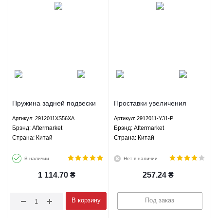
Пружина задней подвески
Проставки увеличения
Грейт Вол Хавал М4 Great
клиренса задние комплект
Артикул: 2912011XS56XA
Артикул: 2912011-Y31-P
Wall Haval M4 1.5 МКПП -
Грейт Вол Хавал М2 Great
Брэнд: Aftermarket
Брэнд: Aftermarket
2912011XS56XA Aftermarket
Wall Haval M2 1.5 МКПП -
Страна: Китай
Страна: Китай
2912011-Y31-P Aftermarket
В наличии
Нет в наличии
1 114.70
₴
257.24
₴
В корзину
Под заказ