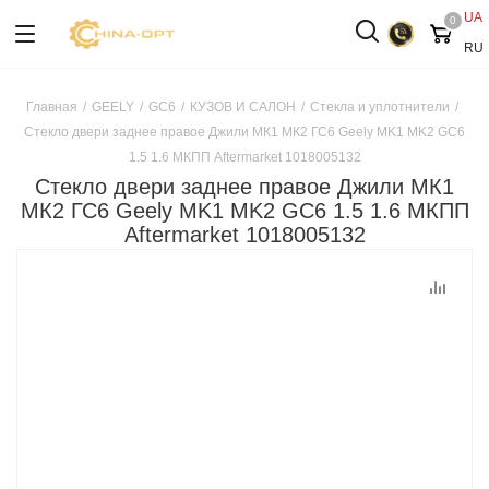
UA
0
RU
Главная
/
GEELY
/
GC6
/
КУЗОВ И САЛОН
/
Стекла и уплотнители
/
Стекло двери заднее правое Джили МК1 МК2 ГС6 Geely MK1 MK2 GC6
1.5 1.6 МКПП Aftermarket 1018005132
Стекло двери заднее правое Джили МК1
МК2 ГС6 Geely MK1 MK2 GC6 1.5 1.6 МКПП
Aftermarket 1018005132