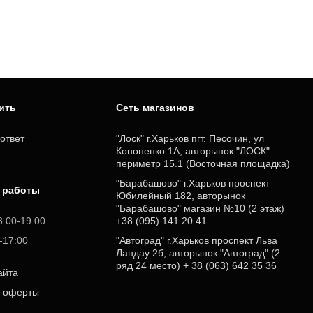
пить
Cеть магазинов
ответ
"Лоск" г.Харьков пгт. Песочин, ул
Кононенко 1А, авторынок "ЛОСК"
периметр 15.1 (Восточная площадка)
"Барабашово" г.Харьков проспект
 работы
Юбилейный 182, авторынок
"Барабашово" магазин №10 (2 этаж)
8.00-19.00
+38 (095) 141 20 41
0-17:00
"Автоград" г.Харьков проспект Льва
Ландау 2б, авторынок "Автоград" (2
ряд 24 место) + 38 (063) 642 35 36
айта
р оферты