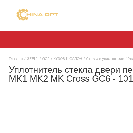
Главная
/
GEELY
/
GC6
/
КУЗОВ И САЛОН
/
Стекла и уплотнители
/
Уп
Уплотнитель стекла двери п
MK1 MK2 MK Cross GC6 - 1