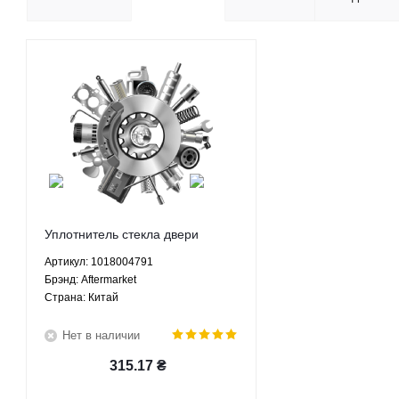
Уплотнитель стекла двери
передней левой наружный
Артикул: 1018004791
Джили МК1 МК2 МК Кросс Geely
Брэнд: Aftermarket
MK1 MK2 MK Cross GC6 -
Страна: Китай
1018004791 Aftermarket
Нет в наличии
315.17
₴