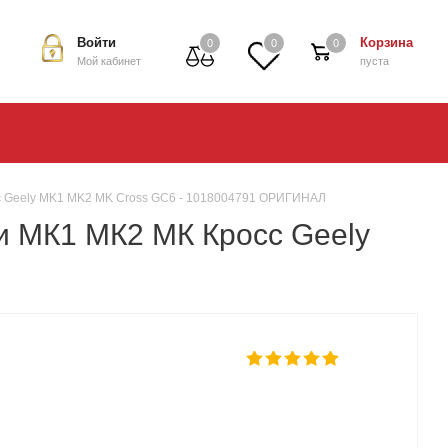
Войти
Корзина
0
0
0
Мой кабинет
пуста
с Geely MK1 MK2 MK Cross GC6 - 1018004791 ОРИГИНАЛ
и МК1 МК2 МК Кросс Geely