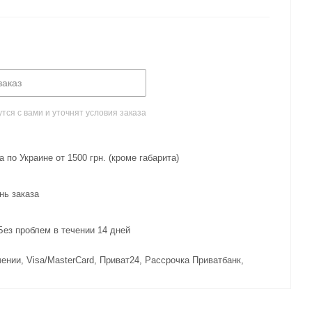
заказ
ся с вами и уточнят условия заказа
 по Украине от 1500 грн. (кроме габарита)
нь заказа
з проблем в течении 14 дней
ении, Visa/MasterCard, Приват24, Рассрочка Приватбанк,