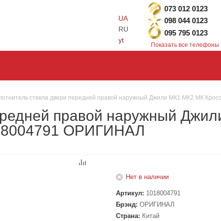
073 012 0123
UA
098 044 0123
RU
095 795 0123
yt
Показать все телефоны
лотнитель стекла двери передней правой наружный Джили МК1 МК2 МК Крос
ередней правой наружный Джил
018004791 ОРИГИНАЛ
Нет в наличии
Артикул:
1018004791
Брэнд:
ОРИГИНАЛ
Страна:
Китай