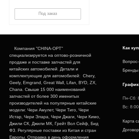
Под заказ
Как ку
Компания "CHINA-OPT"
специализируется на оптово-розничной
Вопрос-
продаже и поставке запчастей для
китайских автомобилей. Детали и
Бренды
комплектующие для автомобилей: Chery,
Geely, Emgrand, Great Wall, Lifan, BYD, ZX,
График
Chana. Свыше 15 000 наименований
запчастей от более 300 именитых
Пн-Сб: 
производителей на популярные китайские
Вс: 8:0
модели: Чери Амулет, Чери Тиго, Чери
Истар, Чери Элара, Чери Джаги, Чери Кимо,
Карта с
Джили СК, Джили МК, Грейт Вол Сейф, Бид
Догово
Ф3. Регулярные поставки из Китая и стран
Европы. Отправка в день оформления