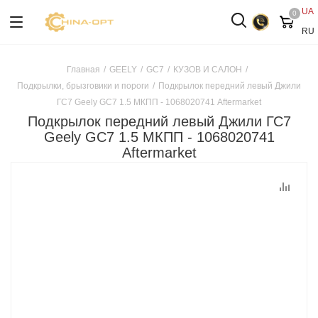
UA
0
RU
Главная
/
GEELY
/
GC7
/
КУЗОВ И САЛОН
/
Подкрылки, брызговики и пороги
/
Подкрылок передний левый Джили
ГС7 Geely GC7 1.5 МКПП - 1068020741 Aftermarket
Подкрылок передний левый Джили ГС7
Geely GC7 1.5 МКПП - 1068020741
Aftermarket