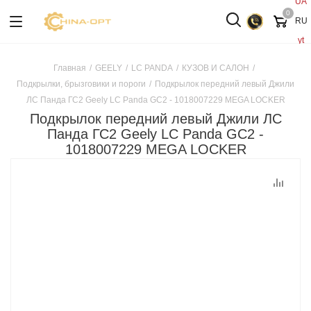
UA
0
RU
yt
Главная
/
GEELY
/
LC PANDA
/
КУЗОВ И САЛОН
/
Подкрылки, брызговики и пороги
/
Подкрылок передний левый Джили
ЛС Панда ГС2 Geely LC Panda GC2 - 1018007229 MEGA LOCKER
Подкрылок передний левый Джили ЛС
Панда ГС2 Geely LC Panda GC2 -
1018007229 MEGA LOCKER