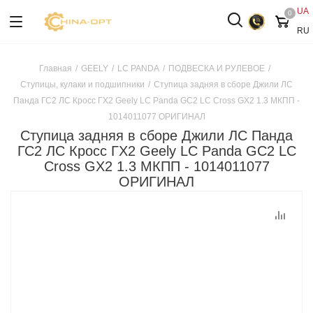
UA
0
RU
Главная
/
GEELY
/
LC PANDA
/
ПОДВЕСКА И РУЛЕВОЕ
/
Ступицы, кулаки и подшипники
/
Ступица задняя в сборе Джили ЛС
Панда ГС2 ЛС Кросс ГХ2 Geely LC Panda GC2 LC Cross GX2 1.3 МКПП -
1014011077 ОРИГИНАЛ
Ступица задняя в сборе Джили ЛС Панда
ГС2 ЛС Кросс ГХ2 Geely LC Panda GC2 LC
Cross GX2 1.3 МКПП - 1014011077
ОРИГИНАЛ