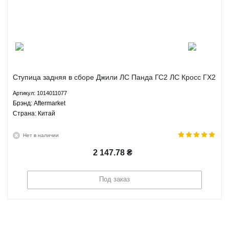
Ступица задняя в сборе Джили ЛС Панда ГС2 ЛС Кросс ГХ2
Geely LC Panda GC2 LC Cross GX2 1.3 МКПП - 1014011077
Артикул: 1014011077
Aftermarket
Брэнд: Aftermarket
Страна: Китай
Нет в наличии
2 147.78
₴
Под заказ