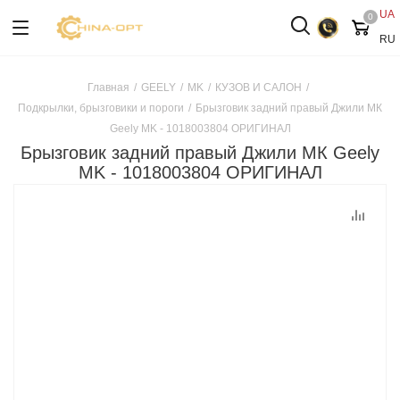
UA
0
RU
Главная
/
GEELY
/
MK
/
КУЗОВ И САЛОН
/
Подкрылки, брызговики и пороги
/
Брызговик задний правый Джили МК
Geely MK - 1018003804 ОРИГИНАЛ
Брызговик задний правый Джили МК Geely
MK - 1018003804 ОРИГИНАЛ