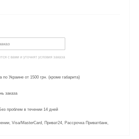
заказ
ся с вами и уточнят условия заказа
 по Украине от 1500 грн. (кроме габарита)
нь заказа
з проблем в течении 14 дней
ении, Visa/MasterCard, Приват24, Рассрочка Приватбанк,