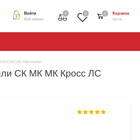
Войти
Корзина
0
0
0
Мой кабинет
пуста
1602192180 Aftermarket
или СК МК МК Кросс ЛС