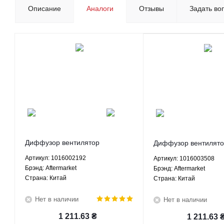
Описание
Аналоги
Отзывы
Задать во
Диффузор вентилятор
Диффузор вентилято
радиатора правый три
радиатора правый т
Артикул: 1016002192
Артикул: 1016003508
крепления Джили СК МК МК
крепления Джили СК
Брэнд: Aftermarket
Брэнд: Aftermarket
Кросс ЛС Панда ГС2 ЛС Кросс
Кросс ЛС Панда ГС2
Страна: Китай
Страна: Китай
ГХ2 - 1016002192 Aftermarket
ГХ2 - 1016003508 Aft
Нет в наличии
Нет в наличии
1 211.63
₴
1 211.63