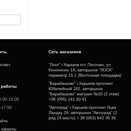
пить
Cеть магазинов
ответ
"Лоск" г.Харьков пгт. Песочин, ул
Кононенко 1А, авторынок "ЛОСК"
периметр 15.1 (Восточная площадка)
"Барабашово" г.Харьков проспект
 работы
Юбилейный 182, авторынок
"Барабашово" магазин №10 (2 этаж)
8.00-19.00
+38 (095) 141 20 41
0-17:00
"Автоград" г.Харьков проспект Льва
Ландау 2б, авторынок "Автоград" (2
ряд 24 место) + 38 (063) 642 35 36
айта
р оферты