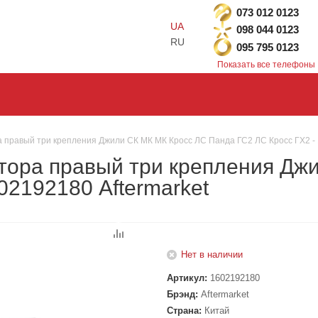
073 012 0123
UA
098 044 0123
RU
095 795 0123
Показать все телефоны
правый три крепления Джили СК МК МК Кросс ЛС Панда ГС2 ЛС Кросс ГХ2 - 
тора правый три крепления Дж
02192180 Aftermarket
Нет в наличии
Артикул:
1602192180
Брэнд:
Aftermarket
Страна:
Китай