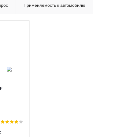
прос
Применяемость к автомобилю
р
ри
 МК МК
 ЛС Кросс
ermarket
₴