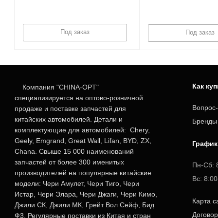
Под заказ
Под заказ
Как ку
Компания "CHINA-OPT"
специализируется на оптово-розничной
Вопрос-
продаже и поставке запчастей для
китайских автомобилей. Детали и
Бренды
комплектующие для автомобилей: Chery,
Geely, Emgrand, Great Wall, Lifan, BYD, ZX,
График
Chana. Свыше 15 000 наименований
запчастей от более 300 именитых
Пн-Сб: 
производителей на популярные китайские
Вс: 8:0
модели: Чери Амулет, Чери Тиго, Чери
Истар, Чери Элара, Чери Джаги, Чери Кимо,
Карта с
Джили СК, Джили МК, Грейт Вол Сейф, Бид
Догово
Ф3. Регулярные поставки из Китая и стран