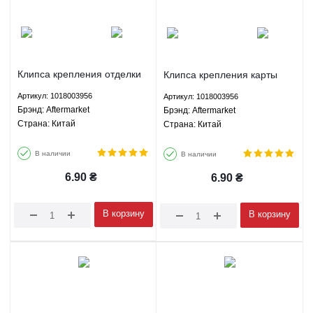
Клипса крепления отделки
Клипса крепления карты
салона Джили Эмгранд ЕС7
двери Джили СК MK Geely
Артикул: 1018003956
Артикул: 1018003956
Geely Emgrand EC7 1.5 1.8
CK MK 1.3 1.5 1.6 МКПП -
Брэнд: Aftermarket
Брэнд: Aftermarket
МКПП АКПП - 1018003956
1018003956 Aftermarket
Страна: Китай
Страна: Китай
Aftermarket
В наличии
В наличии
6.90
₴
6.90
₴
В корзину
В корзину