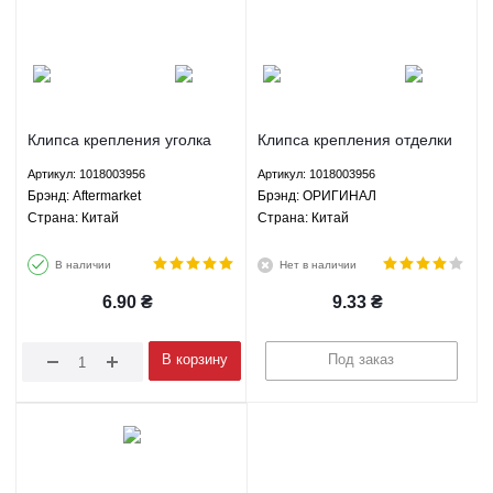
Клипса крепления уголка
Клипса крепления отделки
зеркала заднего Джили МК
салона Джили Эмгранд ЕС7
Артикул: 1018003956
Артикул: 1018003956
Geely MK 1.5 1.6 МКПП -
Geely Emgrand EC7 1.5 1.8
Брэнд: Aftermarket
Брэнд: ОРИГИНАЛ
1018003956 Aftermarket
МКПП АКПП - 1018003956
Страна: Китай
Страна: Китай
ОРИГИНАЛ
В наличии
Нет в наличии
6.90
₴
9.33
₴
В корзину
Под заказ