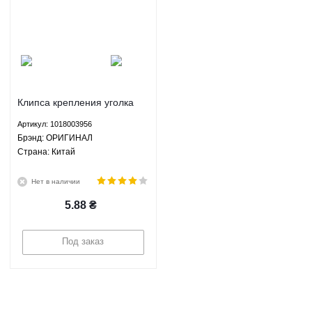
Клипса крепления уголка
зеркала заднего Джили МК
Артикул: 1018003956
Geely MK 1.5 1.6 МКПП -
Брэнд: ОРИГИНАЛ
1018003956 ОРИГИНАЛ
Страна: Китай
Нет в наличии
5.88
₴
Под заказ