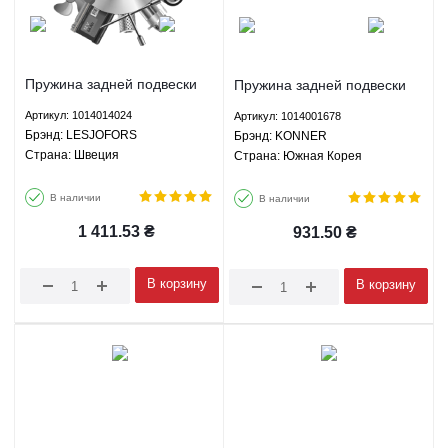
Пружина задней подвески
Пружина задней подвески
Джили МК ГС6 Geely MK
Джили МК ГС6 Geely MK
Артикул: 1014014024
Артикул: 1014001678
GC6 - 1014014024
GC6 - 1014001678 KONNER
Брэнд: LESJOFORS
Брэнд: KONNER
LESJOFORS
Страна: Швеция
Страна: Южная Корея
В наличии
В наличии
1 411.53
₴
931.50
₴
В корзину
В корзину