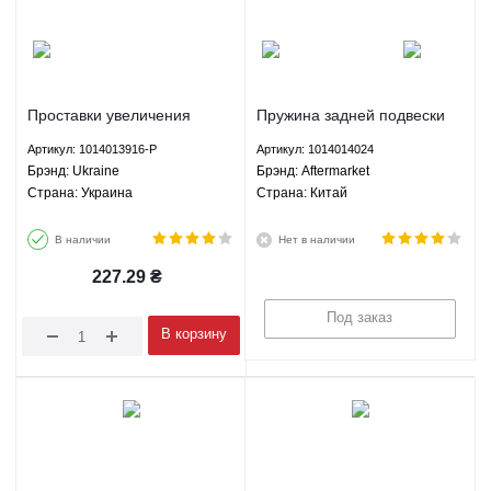
Проставки увеличения
Пружина задней подвески
клиренса задние комплект
Джили МК ГС6 Geely MK
Артикул: 1014013916-P
Артикул: 1014014024
Джили МК ГС6 Geely MK
GC6 - 1014014024
Брэнд: Ukraine
Брэнд: Aftermarket
GC6 - 1014013916-P Ukraine
Aftermarket
Страна: Украина
Страна: Китай
В наличии
Нет в наличии
227.29
₴
Под заказ
В корзину