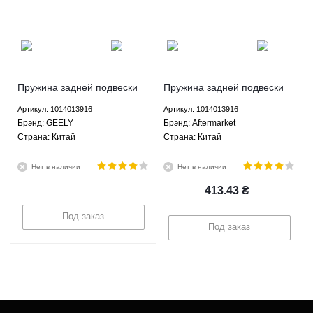
Пружина задней подвески
Пружина задней подвески
Джили МК ГС6 Geely MK
Джили МК ГС6 Geely MK
Артикул: 1014013916
Артикул: 1014013916
GC6 - 1014013916 GEELY
GC6 - 1014013916
Брэнд: GEELY
Брэнд: Aftermarket
Aftermarket
Страна: Китай
Страна: Китай
Нет в наличии
Нет в наличии
413.43
₴
Под заказ
Под заказ