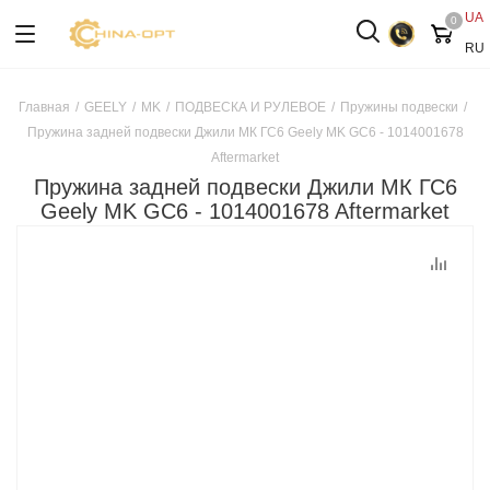
UA
0
RU
Главная
/
GEELY
/
MK
/
ПОДВЕСКА И РУЛЕВОЕ
/
Пружины подвески
/
Пружина задней подвески Джили МК ГС6 Geely MK GC6 - 1014001678
Aftermarket
Пружина задней подвески Джили МК ГС6
Geely MK GC6 - 1014001678 Aftermarket