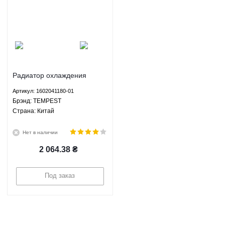
Радиатор охлаждения
Джили СК МК ГС6 Geely CK
Артикул: 1602041180-01
MK GC6 - 1602041180-01
Брэнд: TEMPEST
TEMPEST
Страна: Китай
Нет в наличии
2 064.38
₴
Под заказ