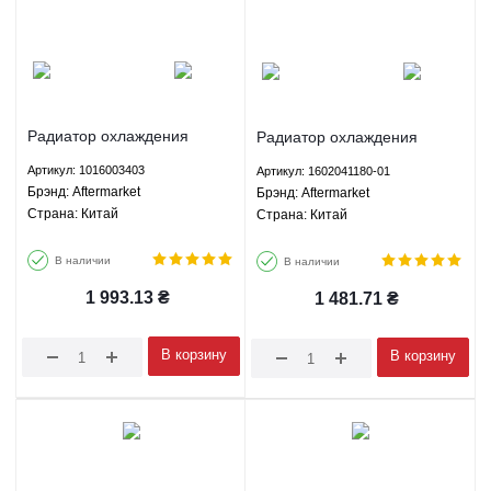
Радиатор охлаждения
Радиатор охлаждения
Джили СК МК ГС6 Geely CK
Джили СК МК ГС6 Geely CK
Артикул: 1016003403
Артикул: 1602041180-01
MK GC6 - 1016003403
MK GC6 - 1602041180-01
Брэнд: Aftermarket
Брэнд: Aftermarket
Aftermarket
Aftermarket
Страна: Китай
Страна: Китай
В наличии
В наличии
1 993.13
₴
1 481.71
₴
В корзину
В корзину